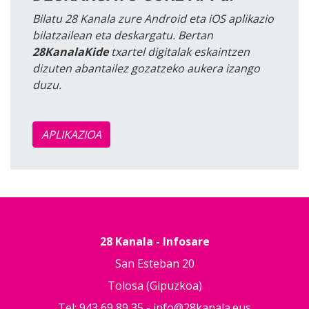
Bilatu 28 Kanala zure Android eta iOS aplikazio
bilatzailean eta deskargatu. Bertan
28KanalaKide
txartel digitalak eskaintzen
dizuten abantailez gozatzeko aukera izango
duzu.
APLIKAZIOA
28 Kanala - Infosare
San Esteban 20
Tolosa (Gipuzkoa)
Tel: 943 69 89 35 -
info@28kanala.eus