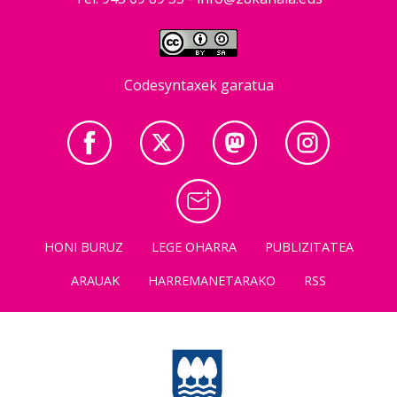
Codesyntaxek garatua
HONI BURUZ
LEGE OHARRA
PUBLIZITATEA
ARAUAK
HARREMANETARAKO
RSS