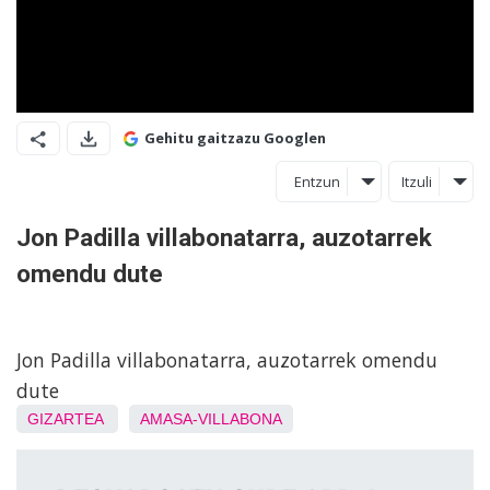
Gehitu gaitzazu Googlen
Entzun
Itzuli
Jon Padilla villabonatarra, auzotarrek
omendu dute
Jon Padilla villabonatarra, auzotarrek omendu
dute
GIZARTEA
AMASA-VILLABONA