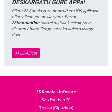
DESKARGATU GURE APPa!
Bilatu 28 Kanala zure Android eta iOS aplikazio
bilatzailean eta deskargatu. Bertan
28KanalaKide
txartel digitalak eskaintzen
dizuten abantailez gozatzeko aukera izango
duzu.
APLIKAZIOA
28 Kanala - Infosare
San Esteban 20
Tolosa (Gipuzkoa)