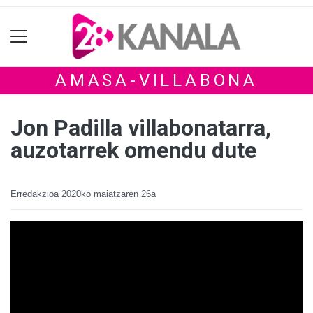
AMASA-VILLABONA
Jon Padilla villabonatarra,
auzotarrek omendu dute
Erredakzioa
2020ko maiatzaren 26a