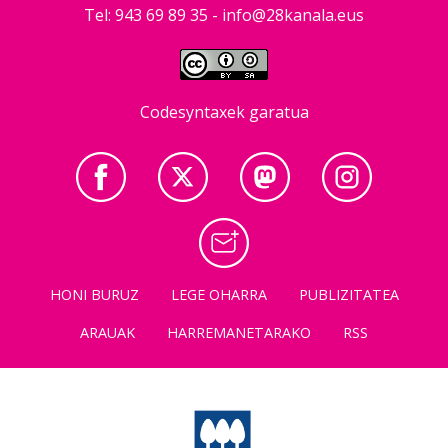
Tel: 943 69 89 35 -
info@28kanala.eus
Codesyntaxek garatua
HONI BURUZ
LEGE OHARRA
PUBLIZITATEA
ARAUAK
HARREMANETARAKO
RSS