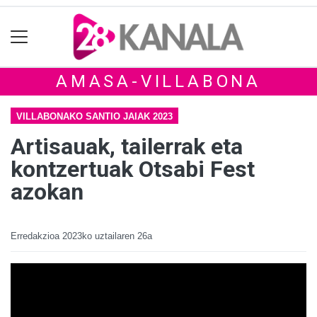
AMASA-VILLABONA
VILLABONAKO SANTIO JAIAK 2023
Artisauak, tailerrak eta
kontzertuak Otsabi Fest
azokan
Erredakzioa
2023ko uztailaren 26a