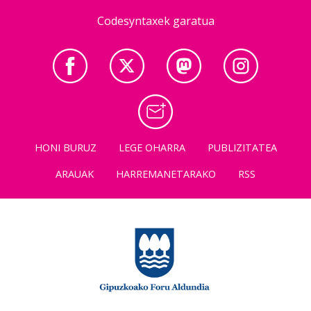
Codesyntaxek garatua
HONI BURUZ
LEGE OHARRA
PUBLIZITATEA
ARAUAK
HARREMANETARAKO
RSS