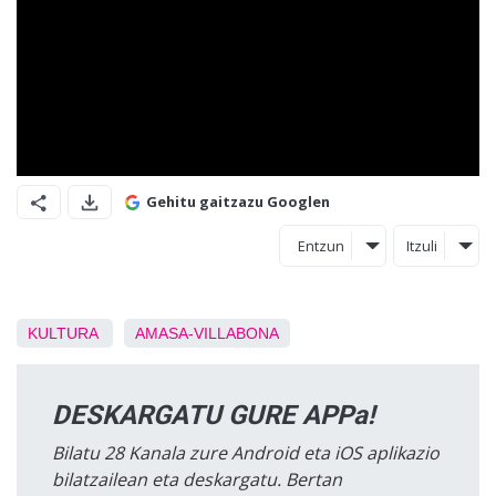
Gehitu gaitzazu Googlen
Entzun
Itzuli
KULTURA
AMASA-VILLABONA
DESKARGATU GURE APPa!
Bilatu 28 Kanala zure Android eta iOS aplikazio
bilatzailean eta deskargatu. Bertan