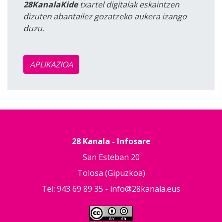
28KanalaKide
txartel digitalak eskaintzen
dizuten abantailez gozatzeko aukera izango
duzu.
APLIKAZIOA
28 Kanala - Infosare
San Esteban 20
Tolosa (Gipuzkoa)
Tel: 943 69 89 35 -
info@28kanala.eus