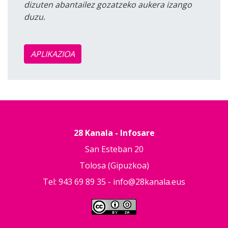
dizuten abantailez gozatzeko aukera izango
duzu.
APLIKAZIOA
28 Kanala - Infosare
San Esteban 20
Tolosa (Gipuzkoa)
Tel: 943 69 89 35 -
info@28kanala.eus