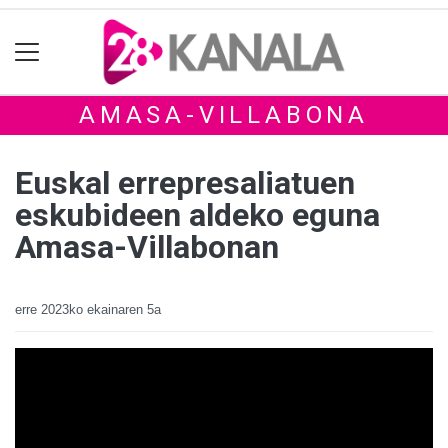
AMASA-VILLABONA
Euskal errepresaliatuen
eskubideen aldeko eguna
Amasa-Villabonan
erre
2023ko ekainaren 5a