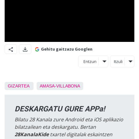
Gehitu gaitzazu Googlen
Entzun
Itzuli
GIZARTEA
AMASA-VILLABONA
DESKARGATU GURE APPa!
Bilatu 28 Kanala zure Android eta iOS aplikazio
bilatzailean eta deskargatu. Bertan
28KanalaKide
txartel digitalak eskaintzen