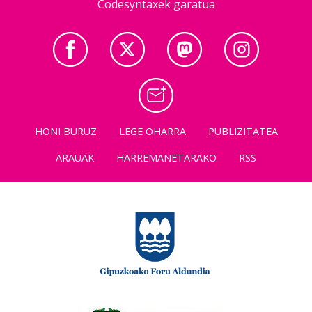
Codesyntaxek garatua
HONI BURUZ
LEGE OHARRA
PUBLIZITATEA
ARAUAK
HARREMANETARAKO
RSS