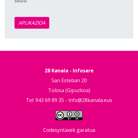
duzu.
APLIKAZIOA
28 Kanala - Infosare
San Esteban 20
Tolosa (Gipuzkoa)
Tel: 943 69 89 35 -
info@28kanala.eus
Codesyntaxek garatua