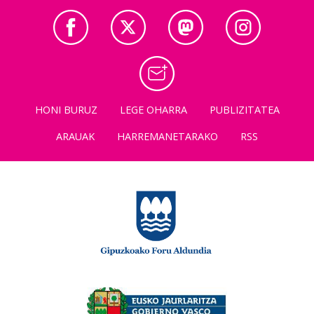
HONI BURUZ
LEGE OHARRA
PUBLIZITATEA
ARAUAK
HARREMANETARAKO
RSS