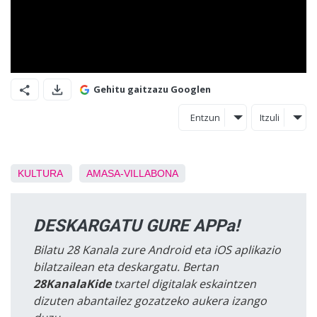
Gehitu gaitzazu Googlen
Entzun
Itzuli
KULTURA
AMASA-VILLABONA
DESKARGATU GURE APPa!
Bilatu 28 Kanala zure Android eta iOS aplikazio
bilatzailean eta deskargatu. Bertan
28KanalaKide
txartel digitalak eskaintzen
dizuten abantailez gozatzeko aukera izango