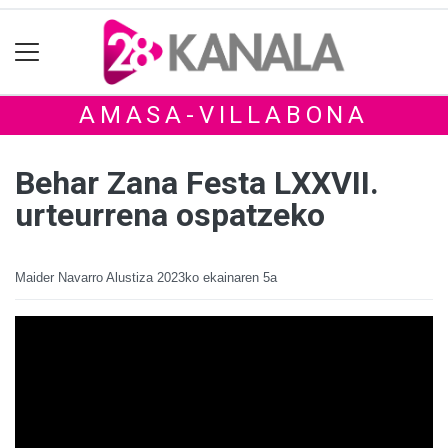
AMASA-VILLABONA
Behar Zana Festa LXXVII.
urteurrena ospatzeko
Maider Navarro Alustiza
2023ko ekainaren 5a