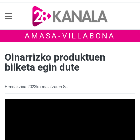
AMASA-VILLABONA
Oinarrizko produktuen
bilketa egin dute
Erredakzioa
2023ko maiatzaren 8a