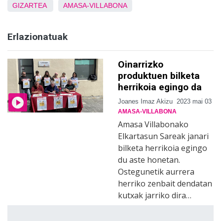
GIZARTEA
AMASA-VILLABONA
Erlazionatuak
Oinarrizko
produktuen bilketa
herrikoia egingo da
Joanes Imaz Akizu
2023 mai 03
AMASA-VILLABONA
Amasa Villabonako
Elkartasun Sareak janari
bilketa herrikoia egingo
du aste honetan.
Ostegunetik aurrera
herriko zenbait dendatan
kutxak jarriko dira…