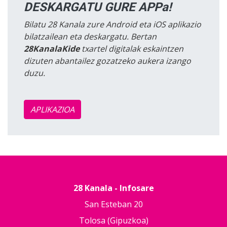
DESKARGATU GURE APPa!
Bilatu 28 Kanala zure Android eta iOS aplikazio
bilatzailean eta deskargatu. Bertan
28KanalaKide
txartel digitalak eskaintzen
dizuten abantailez gozatzeko aukera izango
duzu.
APLIKAZIOA
28 Kanala - Infosare
San Esteban 20
Tolosa (Gipuzkoa)