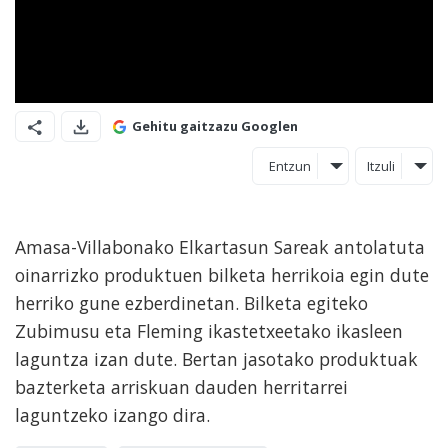
Gehitu gaitzazu Googlen
Entzun
Itzuli
Amasa-Villabonako Elkartasun Sareak antolatuta
oinarrizko produktuen bilketa herrikoia egin dute
herriko gune ezberdinetan. Bilketa egiteko
Zubimusu eta Fleming ikastetxeetako ikasleen
laguntza izan dute. Bertan jasotako produktuak
bazterketa arriskuan dauden herritarrei
laguntzeko izango dira.