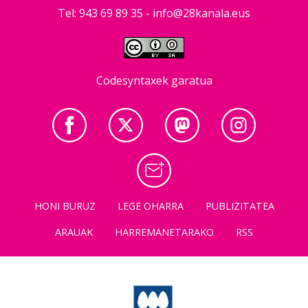
Tel: 943 69 89 35 -
info@28kanala.eus
Codesyntaxek garatua
HONI BURUZ
LEGE OHARRA
PUBLIZITATEA
ARAUAK
HARREMANETARAKO
RSS