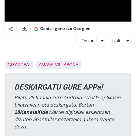
Gehitu gaitzazu Googlen
Entzun
Itzuli
GIZARTEA
AMASA-VILLABONA
DESKARGATU GURE APPa!
Bilatu 28 Kanala zure Android eta iOS aplikazio
bilatzailean eta deskargatu. Bertan
28KanalaKide
txartel digitalak eskaintzen
dizuten abantailez gozatzeko aukera izango
duzu.