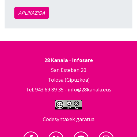
APLIKAZIOA
28 Kanala - Infosare
San Esteban 20
Tolosa (Gipuzkoa)
Tel: 943 69 89 35 -
info@28kanala.eus
Codesyntaxek garatua