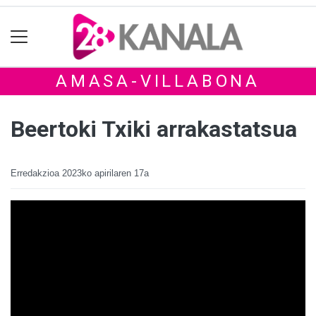
AMASA-VILLABONA
Beertoki Txiki arrakastatsua
Erredakzioa
2023ko apirilaren 17a