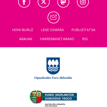
HONI BURUZ
LEGE OHARRA
PUBLIZITATEA
ARAUAK
HARREMANETARAKO
RSS