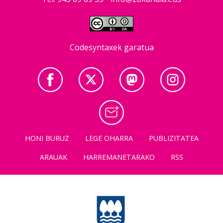
Codesyntaxek garatua
HONI BURUZ
LEGE OHARRA
PUBLIZITATEA
ARAUAK
HARREMANETARAKO
RSS