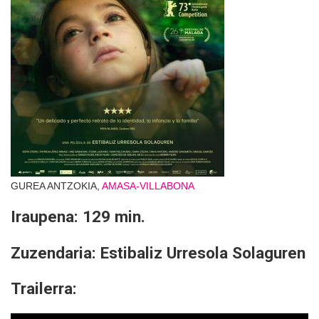
GUREA ANTZOKIA,
AMASA-VILLABONA
Iraupena: 129 min.
Zuzendaria: Estibaliz Urresola Solaguren
Trailerra: