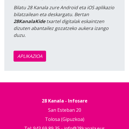
Bilatu 28 Kanala zure Android eta iOS aplikazio
bilatzailean eta deskargatu. Bertan
28KanalaKide
txartel digitalak eskaintzen
dizuten abantailez gozatzeko aukera izango
duzu.
APLIKAZIOA
28 Kanala - Infosare
San Esteban 20
Tolosa (Gipuzkoa)
Tel: 943 69 89 35 -
info@28kanala.eus