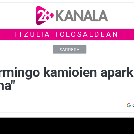
ITZULIA TOLOSALDEAN
SARRERA
ermingo kamioien apar
na"