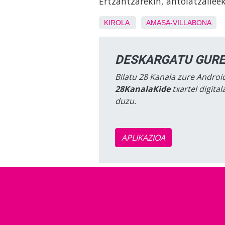
Ertzantzarekin, antolatzailee
KIROLA
AMASA-VILLABONA
DESKARGATU GURE
Bilatu 28 Kanala zure Android
28KanalaKide
txartel digita
duzu.
APLIKAZIOA