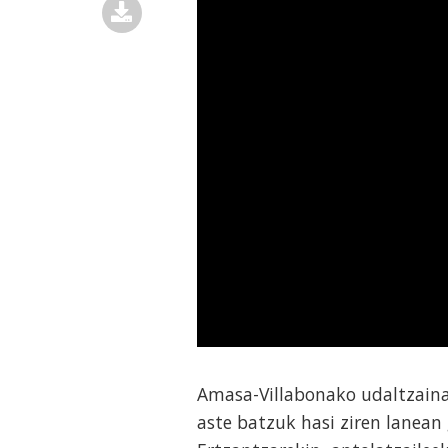
Amasa-Villabonako udaltzainak
aste batzuk hasi ziren lanean