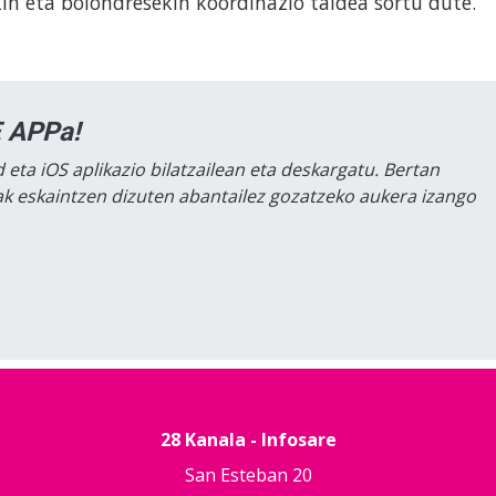
kin eta bolondresekin koordinazio taldea sortu dute.
 APPa!
 eta iOS aplikazio bilatzailean eta deskargatu. Bertan
lak eskaintzen dizuten abantailez gozatzeko aukera izango
28 Kanala - Infosare
San Esteban 20