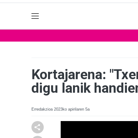
Kortajarena: "Tx
digu lanik handie
Erredakzioa
2023ko apirilaren 5a