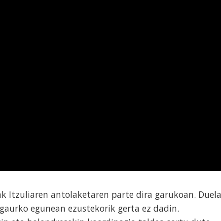
 Itzuliaren antolaketaren parte dira garukoan. Duel
 gaurko egunean ezustekorik gerta ez dadin.