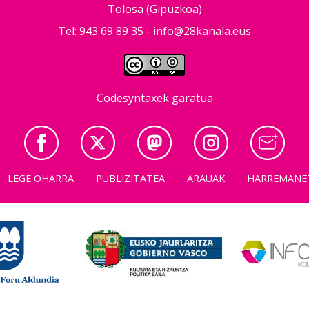
Tolosa (Gipuzkoa)
Tel: 943 69 89 35 -
info@28kanala.eus
Codesyntaxek garatua
LEGE OHARRA
PUBLIZITATEA
ARAUAK
HARREMANE