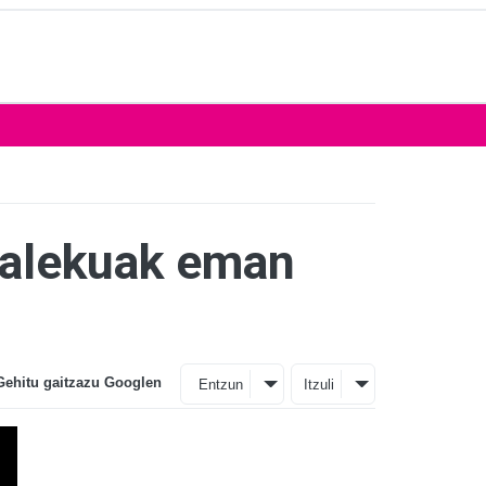
kalekuak eman
Gehitu gaitzazu Googlen
Entzun
Itzuli