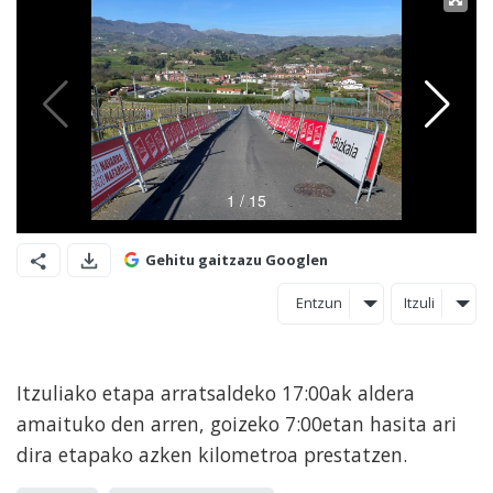
Gehitu gaitzazu Googlen
Entzun
Itzuli
Itzuliako etapa arratsaldeko 17:00ak aldera
amaituko den arren, goizeko 7:00etan hasita ari
dira etapako azken kilometroa prestatzen.