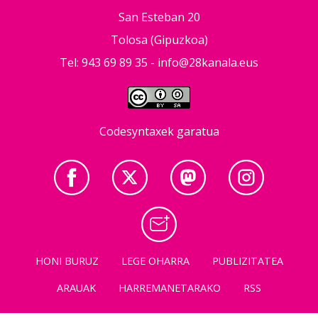
San Esteban 20
Tolosa (Gipuzkoa)
Tel: 943 69 89 35 -
info@28kanala.eus
Codesyntaxek garatua
HONI BURUZ
LEGE OHARRA
PUBLIZITATEA
ARAUAK
HARREMANETARAKO
RSS