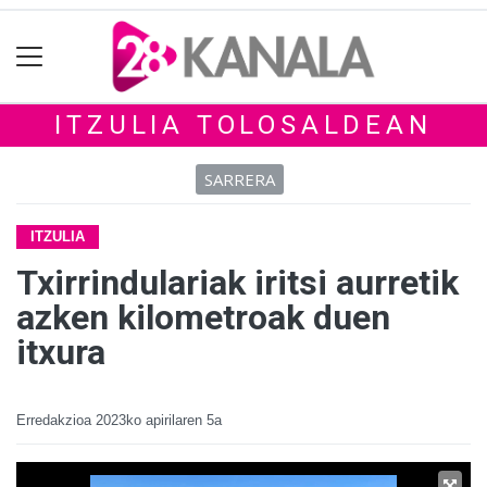
ITZULIA TOLOSALDEAN
SARRERA
ITZULIA
Txirrindulariak iritsi aurretik
azken kilometroak duen
itxura
Erredakzioa
2023ko apirilaren 5a