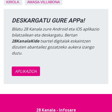
KIROLA
AMASA-VILLABONA
DESKARGATU GURE APPa!
Bilatu 28 Kanala zure Android eta iOS aplikazio
bilatzailean eta deskargatu. Bertan
28KanalaKide
txartel digitalak eskaintzen
dizuten abantailez gozatzeko aukera izango
duzu.
APLIKAZIOA
28 Kanala - Infosare