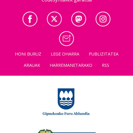
HONI BURUZ
LEGE OHARRA
PUBLIZITATEA
ARAUAK
HARREMANETARAKO
RSS