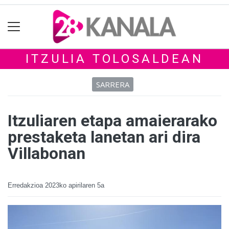
ITZULIA TOLOSALDEAN
SARRERA
Itzuliaren etapa amaierarako
prestaketa lanetan ari dira
Villabonan
Erredakzioa
2023ko apirilaren 5a