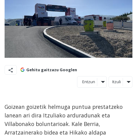
Gehitu gaitzazu Googlen
Entzun
Itzuli
Goizean goizetik helmuga puntua prestatzeko
lanean ari dira Itzuliako arduradunak eta
Villabonako boluntarioak. Kale Berria,
Arratzainerako bidea eta Hikako aldapa