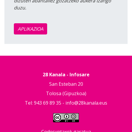
dizuten abantailez gozatzeko aukera izango
duzu.
APLIKAZIOA
28 Kanala - Infosare
San Esteban 20
Tolosa (Gipuzkoa)
Tel: 943 69 89 35 -
info@28kanala.eus
Codesyntaxek garatua