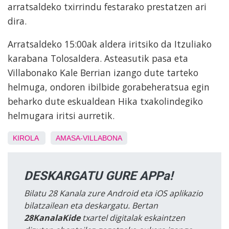
arratsaldeko txirrindu festarako prestatzen ari
dira.
Arratsaldeko 15:00ak aldera iritsiko da Itzuliako
karabana Tolosaldera. Asteasutik pasa eta
Villabonako Kale Berrian izango dute tarteko
helmuga, ondoren ibilbide gorabeheratsua egin
beharko dute eskualdean Hika txakolindegiko
helmugara iritsi aurretik.
KIROLA
AMASA-VILLABONA
DESKARGATU GURE APPa!
Bilatu 28 Kanala zure Android eta iOS aplikazio
bilatzailean eta deskargatu. Bertan
28KanalaKide
txartel digitalak eskaintzen