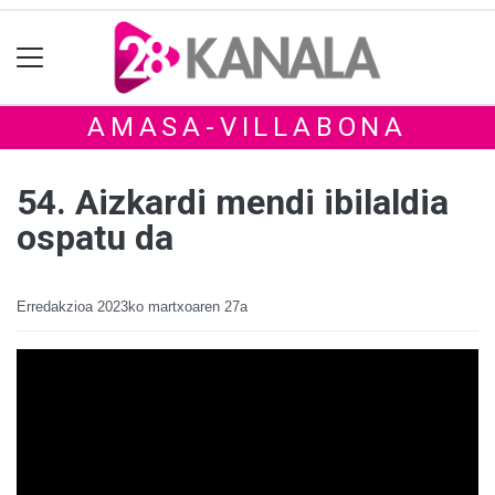
AMASA-VILLABONA
54. Aizkardi mendi ibilaldia
ospatu da
Erredakzioa
2023ko martxoaren 27a