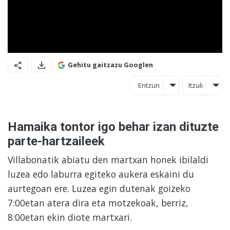
Gehitu gaitzazu Googlen
Entzun
Itzuli
Hamaika tontor igo behar izan dituzte
parte-hartzaileek
Villabonatik abiatu den martxan honek ibilaldi
luzea edo laburra egiteko aukera eskaini du
aurtegoan ere. Luzea egin dutenak goizeko
7:00etan atera dira eta motzekoak, berriz,
8:00etan ekin diote martxari.