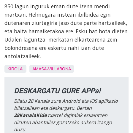
850 lagun inguruk eman dute izena mendi
martxan. Helmugara iristean ibilbidea egin
dutenaren ziurtagiria jaso dute parte hartzaileek,
eta baita hamaiketakoa ere. Esku bat bota dieten
Udalen laguntza, merkatari elkartearena zein
bolondresena ere eskertu nahi izan dute
antolatzaileek.
KIROLA
AMASA-VILLABONA
DESKARGATU GURE APPa!
Bilatu 28 Kanala zure Android eta iOS aplikazio
bilatzailean eta deskargatu. Bertan
28KanalaKide
txartel digitalak eskaintzen
dizuten abantailez gozatzeko aukera izango
duzu.