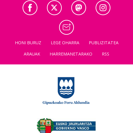
HONI BURUZ
LEGE OHARRA
PUBLIZITATEA
ARAUAK
HARREMANETARAKO
RSS