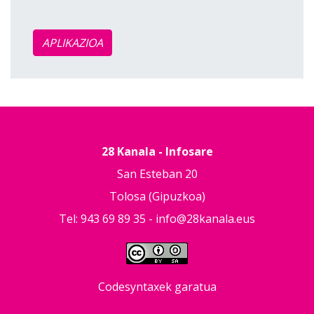
APLIKAZIOA
28 Kanala - Infosare
San Esteban 20
Tolosa (Gipuzkoa)
Tel: 943 69 89 35 -
info@28kanala.eus
Codesyntaxek garatua