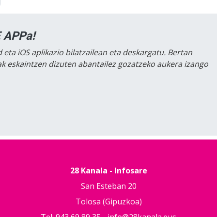
 APPa!
 eta iOS aplikazio bilatzailean eta deskargatu. Bertan
lak eskaintzen dizuten abantailez gozatzeko aukera izango
28 Kanala - Infosare
San Esteban 20
Tolosa (Gipuzkoa)
Tel: 943 69 89 35 -
info@28kanala.eus