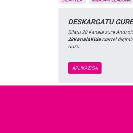
GIZARTEA
AMASA-VILLABONA
DESKARGATU GURE
Bilatu 28 Kanala zure Android
28KanalaKide
txartel digita
duzu.
APLIKAZIOA