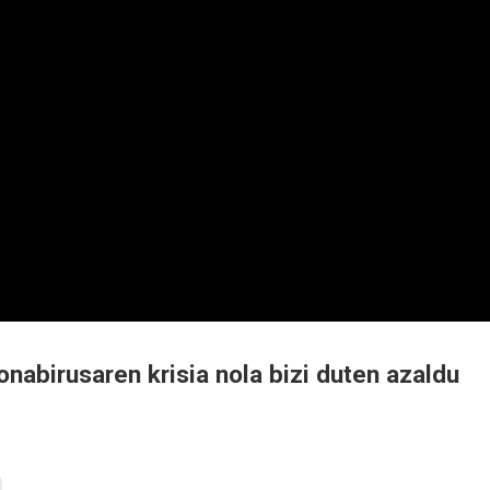
nabirusaren krisia nola bizi duten azaldu
a