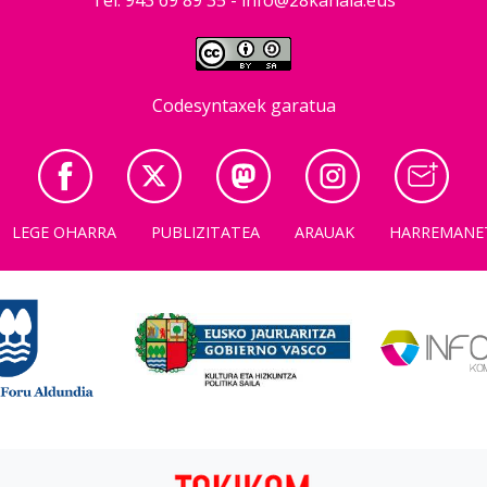
Codesyntaxek garatua
LEGE OHARRA
PUBLIZITATEA
ARAUAK
HARREMANE