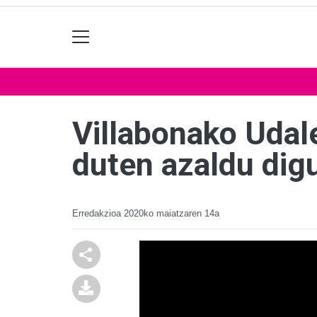
Villabonako Udale
duten azaldu dig
Erredakzioa
2020ko maiatzaren 14a