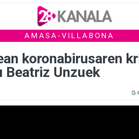
AMASA-VILLABONA
an koronabirusaren kri
u Beatriz Unzuek