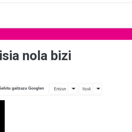
sia nola bizi
Gehitu gaitzazu Googlen
Entzun
Itzuli