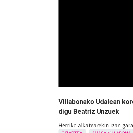
Villabonako Udalean koro
digu Beatriz Unzuek
Herriko alkatearekin izan gar