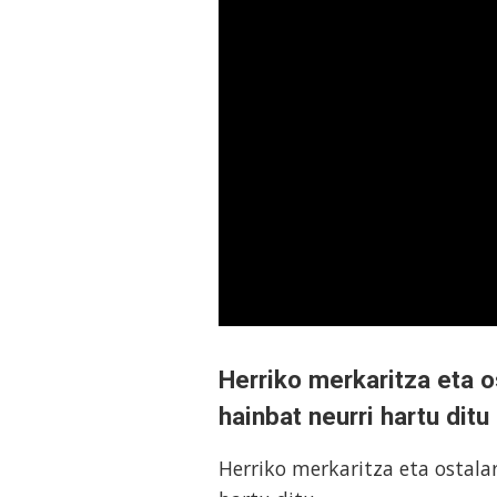
Herriko merkaritza eta o
hainbat neurri hartu ditu
Herriko merkaritza eta ostala