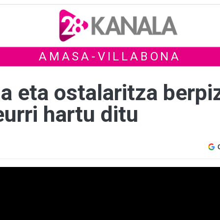
AMASA-VILLABONA
a eta ostalaritza berp
urri hartu ditu