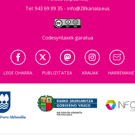
Tel: 943 69 89 35 -
info@28kanala.eus
Codesyntaxek garatua
LEGE OHARRA
PUBLIZITATEA
ARAUAK
HARREMANE