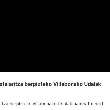
stalaritza berpizteko Villabonako Udalak
ritza berpizteko Villabonako Udalak hainbat neurri