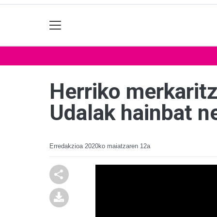
Herriko merkaritz
Udalak hainbat ne
Erredakzioa
2020ko maiatzaren 12a