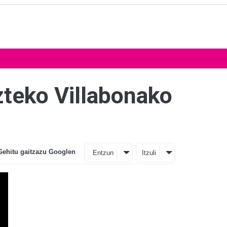
izteko Villabonako
Gehitu gaitzazu Googlen
Entzun
Itzuli