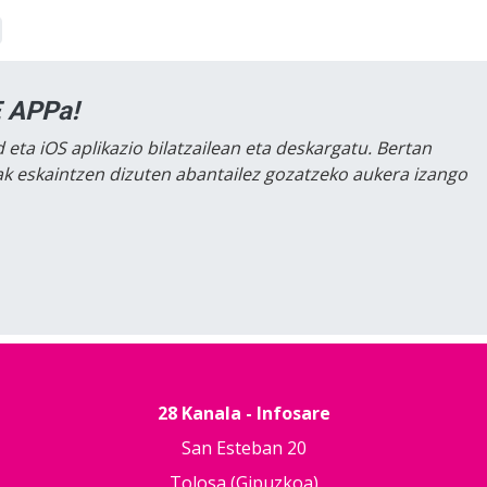
 APPa!
 eta iOS aplikazio bilatzailean eta deskargatu. Bertan
lak eskaintzen dizuten abantailez gozatzeko aukera izango
28 Kanala - Infosare
San Esteban 20
Tolosa (Gipuzkoa)