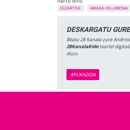
hartu ditu
GIZARTEA
AMASA-VILLABONA
DESKARGATU GURE
Bilatu 28 Kanala zure Android
28KanalaKide
txartel digita
duzu.
APLIKAZIOA