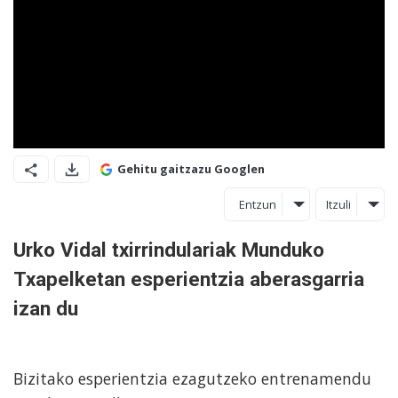
Gehitu gaitzazu Googlen
Entzun
Itzuli
Urko Vidal txirrindulariak Munduko
Txapelketan esperientzia aberasgarria
izan du
Bizitako esperientzia ezagutzeko entrenamendu