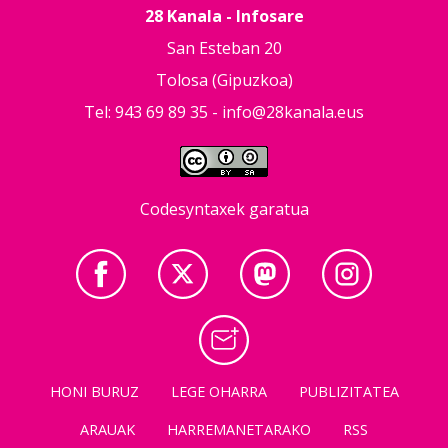
28 Kanala - Infosare
San Esteban 20
Tolosa (Gipuzkoa)
Tel: 943 69 89 35 -
info@28kanala.eus
Codesyntaxek garatua
HONI BURUZ
LEGE OHARRA
PUBLIZITATEA
ARAUAK
HARREMANETARAKO
RSS