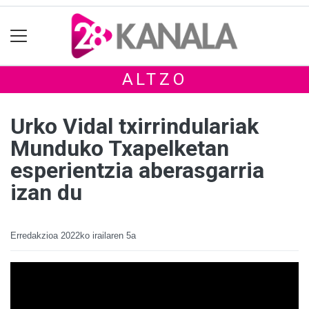
ALTZO
Urko Vidal txirrindulariak
Munduko Txapelketan
esperientzia aberasgarria
izan du
Erredakzioa
2022ko irailaren 5a