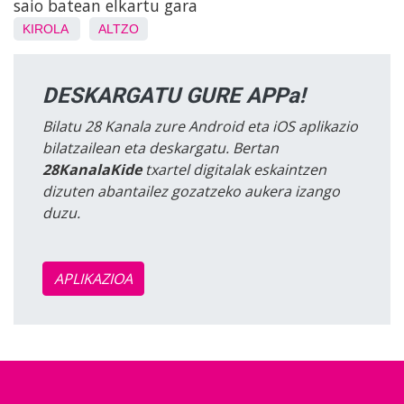
saio batean elkartu gara
KIROLA
ALTZO
DESKARGATU GURE APPa!
Bilatu 28 Kanala zure Android eta iOS aplikazio
bilatzailean eta deskargatu. Bertan
28KanalaKide
txartel digitalak eskaintzen
dizuten abantailez gozatzeko aukera izango
duzu.
APLIKAZIOA