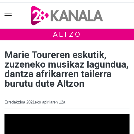
ALTZO
Marie Toureren eskutik,
zuzeneko musikaz lagundua,
dantza afrikarren tailerra
burutu dute Altzon
Erredakzioa
2021eko apirilaren 12a