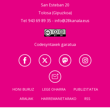
San Esteban 20
Tolosa (Gipuzkoa)
Tel: 943 69 89 35 -
info@28kanala.eus
Codesyntaxek garatua
HONI BURUZ
LEGE OHARRA
PUBLIZITATEA
ARAUAK
HARREMANETARAKO
RSS