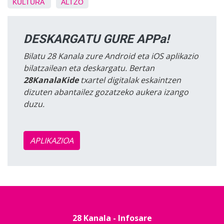
KULTURA
ALTZO
DESKARGATU GURE APPa!
Bilatu 28 Kanala zure Android eta iOS aplikazio
bilatzailean eta deskargatu. Bertan
28KanalaKide
txartel digitalak eskaintzen
dizuten abantailez gozatzeko aukera izango
duzu.
APLIKAZIOA
28 Kanala - Infosare