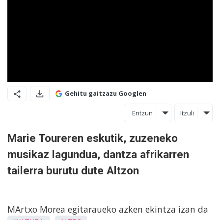
Gehitu gaitzazu Googlen
Entzun
Itzuli
Marie Toureren eskutik, zuzeneko
musikaz lagundua, dantza afrikarren
tailerra burutu dute Altzon
MArtxo Morea egitaraueko azken ekintza izan da