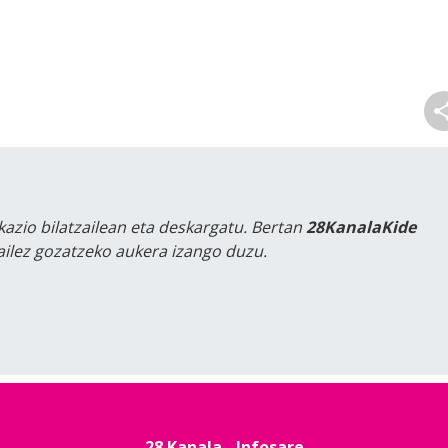
kazio bilatzailean eta deskargatu. Bertan
28KanalaKide
tailez gozatzeko aukera izango duzu.
28 Kanala - Infosare