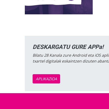
DESKARGATU GURE APPa!
Bilatu 28 Kanala zure Android eta iOS apli
txartel digitalak eskaintzen dizuten aban
APLIKAZIOA