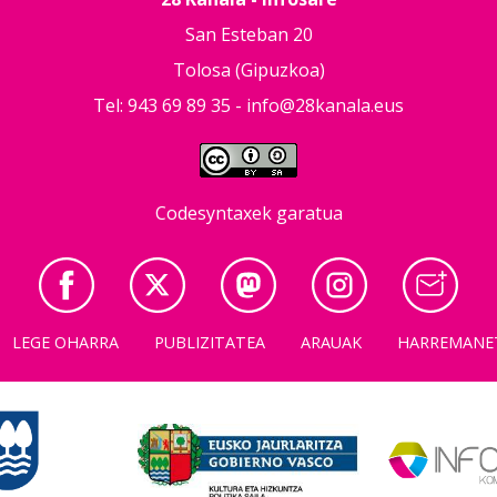
San Esteban 20
Tolosa (Gipuzkoa)
Tel: 943 69 89 35 -
info@28kanala.eus
Codesyntaxek garatua
LEGE OHARRA
PUBLIZITATEA
ARAUAK
HARREMANE