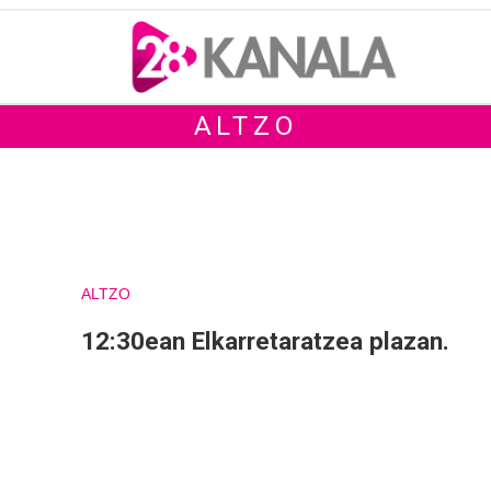
ALTZO
ALTZO
12:30ean Elkarretaratzea plazan.