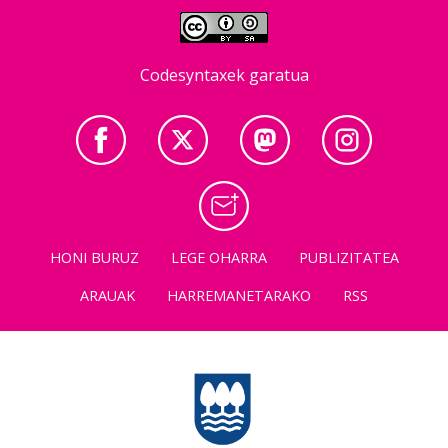
Codesyntaxek garatua
HONI BURUZ
LEGE OHARRA
PUBLIZITATEA
ARAUAK
HARREMANETARAKO
RSS