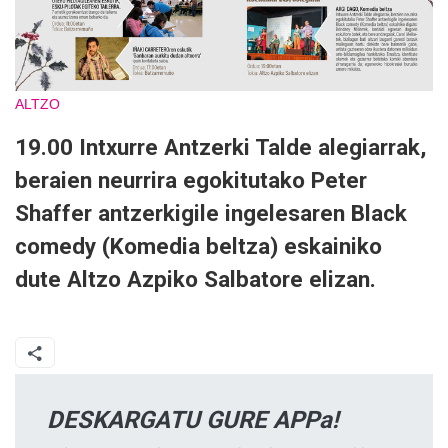
ALTZO
19.00 Intxurre Antzerki Talde alegiarrak,
beraien neurrira egokitutako Peter
Shaffer antzerkigile ingelesaren Black
comedy (Komedia beltza) eskainiko
dute Altzo Azpiko Salbatore elizan.
DESKARGATU GURE APPa!