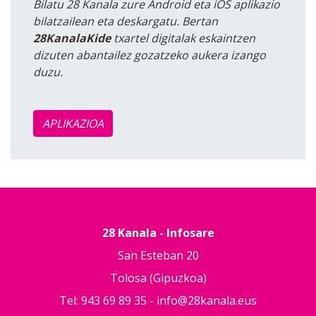
Bilatu 28 Kanala zure Android eta iOS aplikazio
bilatzailean eta deskargatu. Bertan
28KanalaKide
txartel digitalak eskaintzen
dizuten abantailez gozatzeko aukera izango
duzu.
APLIKAZIOA
28 Kanala - Infosare
San Esteban 20
Tolosa (Gipuzkoa)
Tel: 943 69 89 35 -
info@28kanala.eus