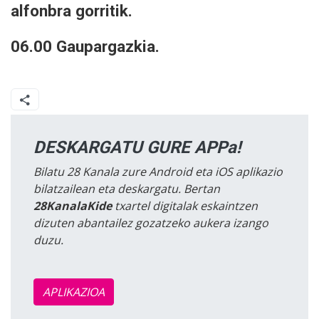
alfonbra gorritik.
06.00 Gaupargazkia.
DESKARGATU GURE APPa!
Bilatu 28 Kanala zure Android eta iOS aplikazio
bilatzailean eta deskargatu. Bertan
28KanalaKide
txartel digitalak eskaintzen
dizuten abantailez gozatzeko aukera izango
duzu.
APLIKAZIOA