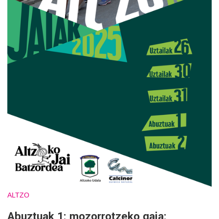
ALTZO
Abuztuak 1: mozorrotzeko gaia: