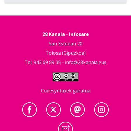
28 Kanala - Infosare
San Esteban 20
Tolosa (Gipuzkoa)
Tel: 943 69 89 35 -
info@28kanala.eus
Codesyntaxek garatua