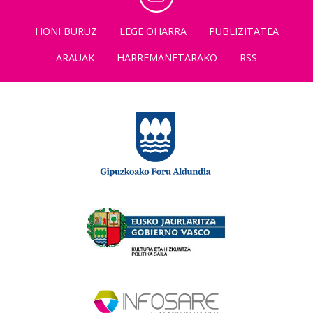
HONI BURUZ
LEGE OHARRA
PUBLIZITATEA
ARAUAK
HARREMANETARAKO
RSS