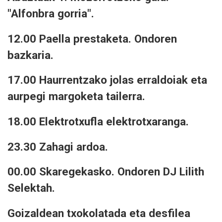
"Alfonbra gorria".
12.00 Paella prestaketa. Ondoren
bazkaria.
17.00 Haurrentzako jolas erraldoiak eta
aurpegi margoketa tailerra.
18.00 Elektrotxufla elektrotxaranga.
23.30 Zahagi ardoa.
00.00 Skaregekasko. Ondoren DJ Lilith
Selektah.
Goizaldean txokolatada eta desfilea