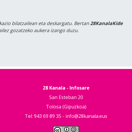
kazio bilatzailean eta deskargatu. Bertan
28KanalaKide
tailez gozatzeko aukera izango duzu.
28 Kanala - Infosare
San Esteban 20
Tolosa (Gipuzkoa)
Tel: 943 69 89 35 -
info@28kanala.eus