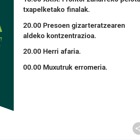
txapelketako finalak.
20.00 Presoen gizarteratzearen
aldeko kontzentrazioa.
20.00 Herri afaria.
00.00 Muxutruk erromeria.