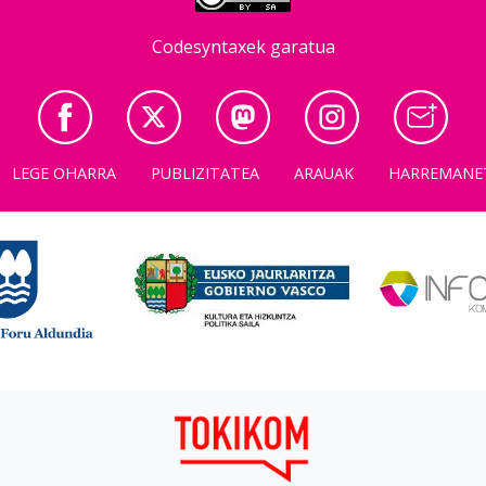
Codesyntaxek garatua
LEGE OHARRA
PUBLIZITATEA
ARAUAK
HARREMANE