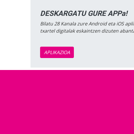
DESKARGATU GURE APPa!
Bilatu 28 Kanala zure Android eta iOS apli
txartel digitalak eskaintzen dizuten aban
APLIKAZIOA