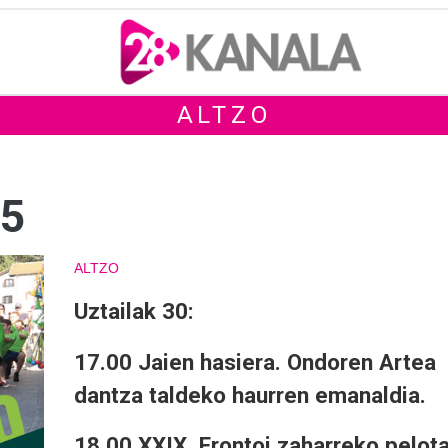
ALTZO
25
ALTZO
Uztailak 30:
17.00 Jaien hasiera. Ondoren Artea
dantza taldeko haurren emanaldia.
18.00 XXIX. Frontoi zaharreko pelot