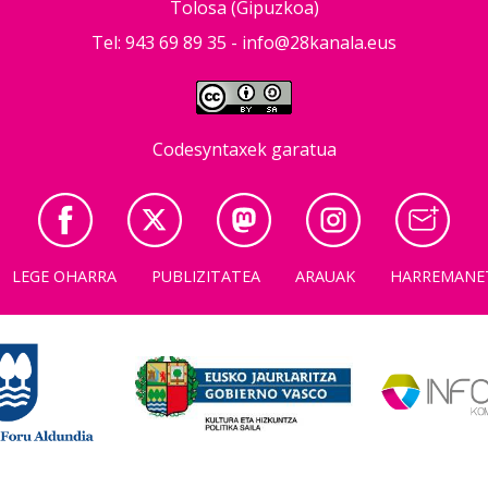
Tolosa (Gipuzkoa)
Tel: 943 69 89 35 -
info@28kanala.eus
Codesyntaxek garatua
LEGE OHARRA
PUBLIZITATEA
ARAUAK
HARREMANE