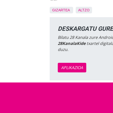
GIZARTEA
ALTZO
DESKARGATU GURE
Bilatu 28 Kanala zure Android
28KanalaKide
txartel digita
duzu.
APLIKAZIOA