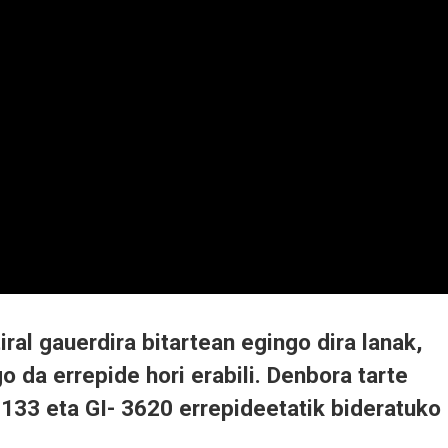
iral gauerdira bitartean egingo dira lanak,
o da errepide hori erabili. Denbora tarte
2133 eta GI- 3620 errepideetatik bideratuko