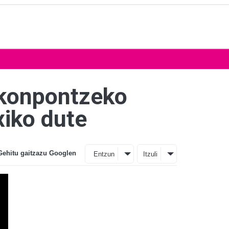
k konpontzeko
xiko dute
Gehitu gaitzazu Googlen
Entzun
Itzuli