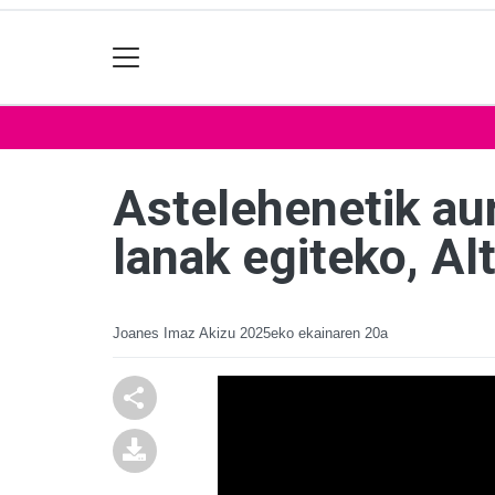
Astelehenetik au
lanak egiteko, Al
Joanes Imaz Akizu
2025eko ekainaren 20a