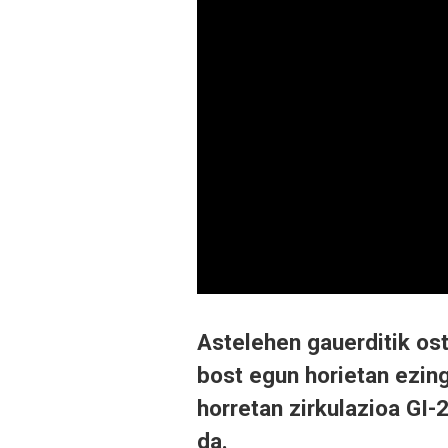
Astelehen gauerditik ost
bost egun horietan ezing
horretan zirkulazioa GI-
da.