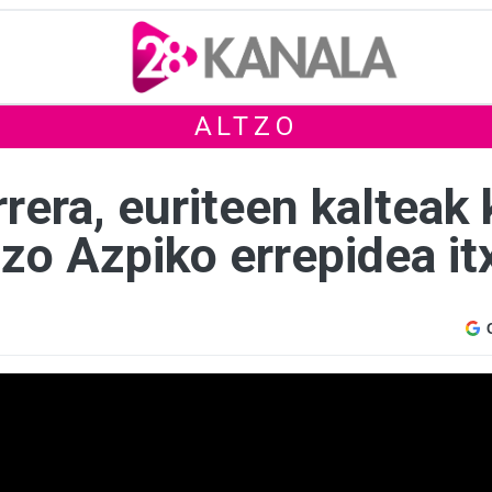
ALTZO
rrera, euriteen kaltea
tzo Azpiko errepidea it