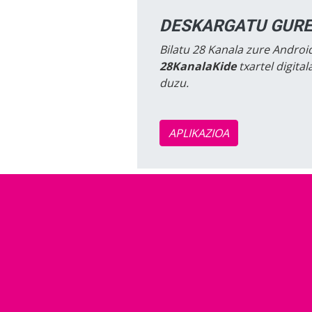
DESKARGATU GURE
Bilatu 28 Kanala zure Android
28KanalaKide
txartel digita
duzu.
APLIKAZIOA