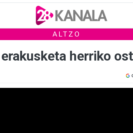
ALTZO
 erakusketa herriko os