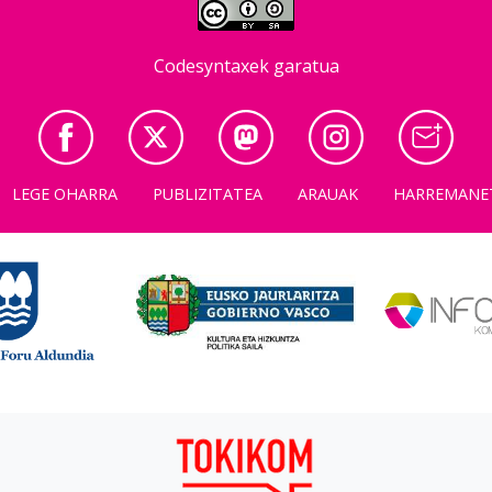
Codesyntaxek garatua
LEGE OHARRA
PUBLIZITATEA
ARAUAK
HARREMANE