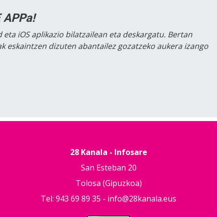
 APPa!
 eta iOS aplikazio bilatzailean eta deskargatu. Bertan
lak eskaintzen dizuten abantailez gozatzeko aukera izango
28 Kanala - Infosare
San Esteban 20
Tolosa (Gipuzkoa)
Tel: 943 69 89 35 -
info@28kanala.eus