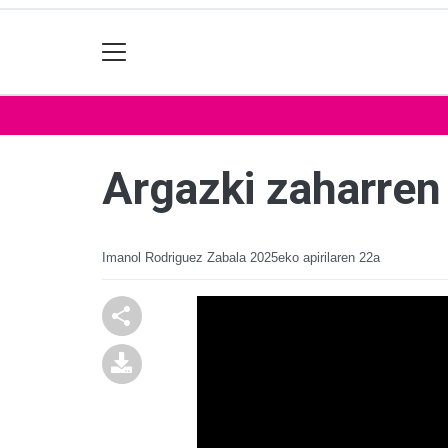
Argazki zaharren
Imanol Rodriguez Zabala
2025eko apirilaren 22a