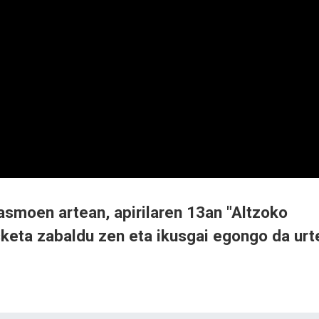
asmoen artean, apirilaren 13an "Altzoko
sketa zabaldu zen eta ikusgai egongo da urt