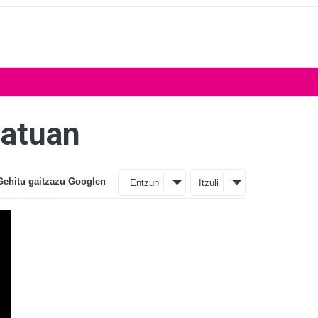
tatuan
Gehitu gaitzazu Googlen
Entzun
Itzuli