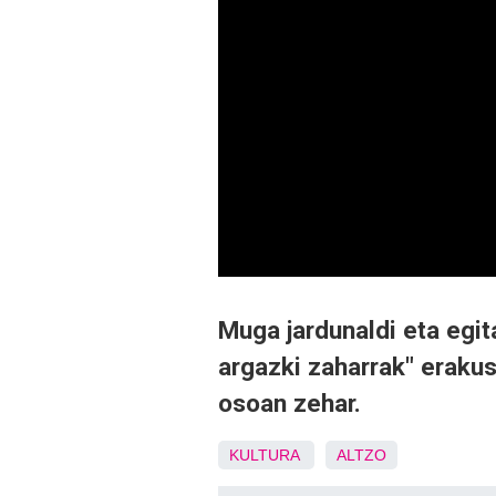
Muga jardunaldi eta egit
argazki zaharrak" eraku
osoan zehar.
KULTURA
ALTZO