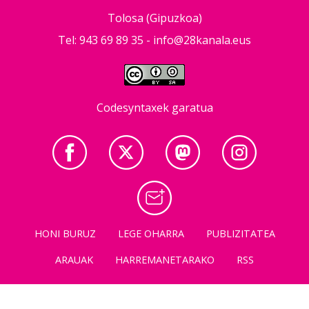
Tolosa (Gipuzkoa)
Tel: 943 69 89 35 -
info@28kanala.eus
Codesyntaxek garatua
HONI BURUZ
LEGE OHARRA
PUBLIZITATEA
ARAUAK
HARREMANETARAKO
RSS