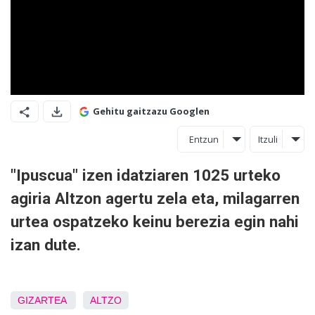
Gehitu gaitzazu Googlen
Entzun
Itzuli
"Ipuscua" izen idatziaren 1025 urteko
agiria Altzon agertu zela eta, milagarren
urtea ospatzeko keinu berezia egin nahi
izan dute.
GIZARTEA
ALTZO