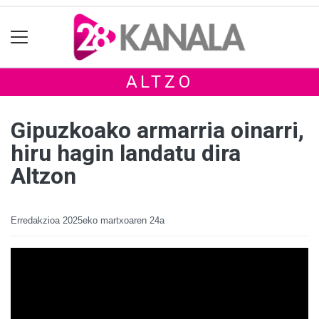
ALTZO
Gipuzkoako armarria oinarri,
hiru hagin landatu dira
Altzon
Erredakzioa
2025eko martxoaren 24a