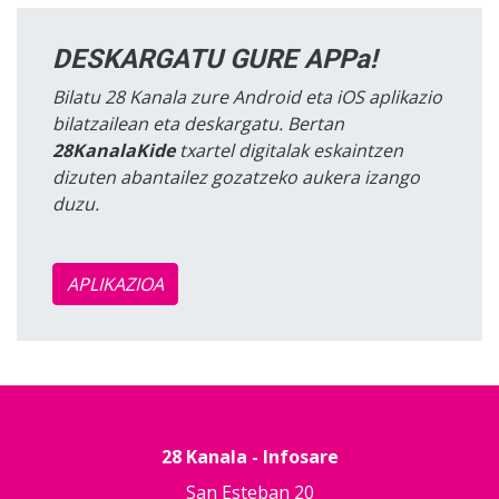
DESKARGATU GURE APPa!
Bilatu 28 Kanala zure Android eta iOS aplikazio
bilatzailean eta deskargatu. Bertan
28KanalaKide
txartel digitalak eskaintzen
dizuten abantailez gozatzeko aukera izango
duzu.
APLIKAZIOA
28 Kanala - Infosare
San Esteban 20