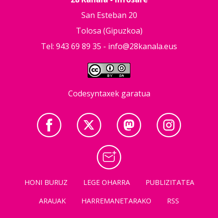
San Esteban 20
Tolosa (Gipuzkoa)
Tel: 943 69 89 35 -
info@28kanala.eus
Codesyntaxek garatua
HONI BURUZ
LEGE OHARRA
PUBLIZITATEA
ARAUAK
HARREMANETARAKO
RSS