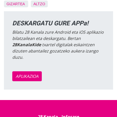
GIZARTEA
ALTZO
DESKARGATU GURE APPa!
Bilatu 28 Kanala zure Android eta iOS aplikazio
bilatzailean eta deskargatu. Bertan
28KanalaKide
txartel digitalak eskaintzen
dizuten abantailez gozatzeko aukera izango
duzu.
APLIKAZIOA
28 Kanala - Infosare