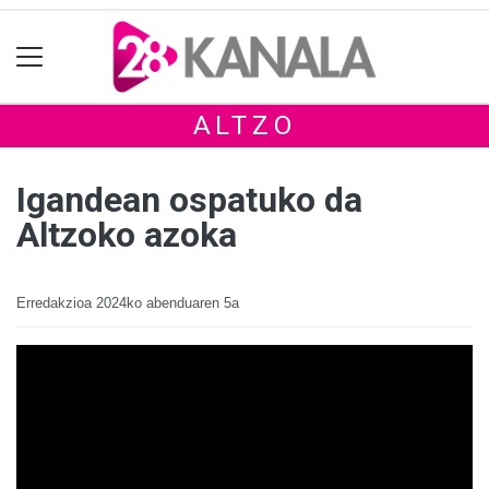
ALTZO
Igandean ospatuko da
Altzoko azoka
Erredakzioa
2024ko abenduaren 5a