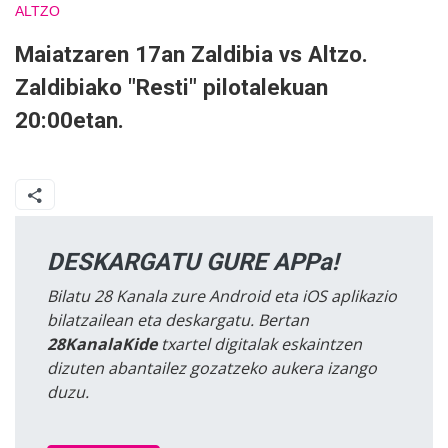
ALTZO
Maiatzaren 17an Zaldibia vs Altzo.
Zaldibiako "Resti" pilotalekuan
20:00etan.
DESKARGATU GURE APPa!
Bilatu 28 Kanala zure Android eta iOS aplikazio
bilatzailean eta deskargatu. Bertan
28KanalaKide
txartel digitalak eskaintzen
dizuten abantailez gozatzeko aukera izango
duzu.