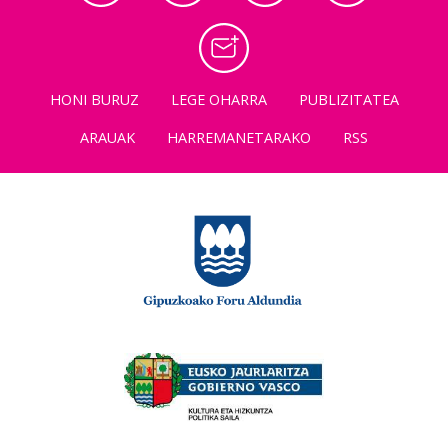
HONI BURUZ
LEGE OHARRA
PUBLIZITATEA
ARAUAK
HARREMANETARAKO
RSS