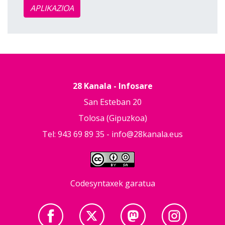
APLIKAZIOA
28 Kanala - Infosare
San Esteban 20
Tolosa (Gipuzkoa)
Tel: 943 69 89 35 -
info@28kanala.eus
Codesyntaxek garatua