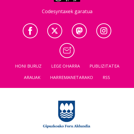
Codesyntaxek garatua
HONI BURUZ
LEGE OHARRA
PUBLIZITATEA
ARAUAK
HARREMANETARAKO
RSS