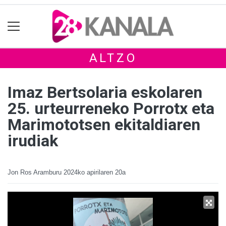
ALTZO
Imaz Bertsolaria eskolaren
25. urteurreneko Porrotx eta
Marimototsen ekitaldiaren
irudiak
Jon Ros Aramburu
2024ko apirilaren 20a