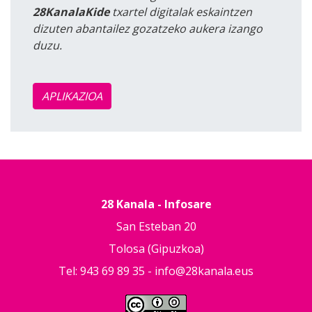
28KanalaKide
txartel digitalak eskaintzen
dizuten abantailez gozatzeko aukera izango
duzu.
APLIKAZIOA
28 Kanala - Infosare
San Esteban 20
Tolosa (Gipuzkoa)
Tel: 943 69 89 35 -
info@28kanala.eus