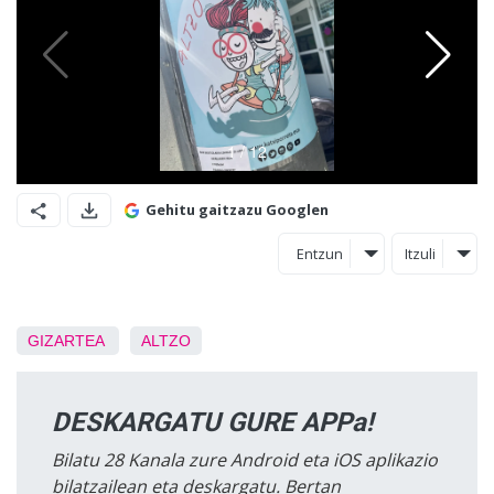
Gehitu gaitzazu Googlen
Entzun
Itzuli
GIZARTEA
ALTZO
DESKARGATU GURE APPa!
Bilatu 28 Kanala zure Android eta iOS aplikazio
bilatzailean eta deskargatu. Bertan