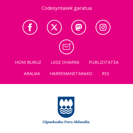
Codesyntaxek garatua
HONI BURUZ
LEGE OHARRA
PUBLIZITATEA
ARAUAK
HARREMANETARAKO
RSS