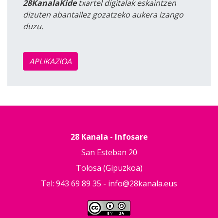
28KanalaKide
txartel digitalak eskaintzen
dizuten abantailez gozatzeko aukera izango
duzu.
APLIKAZIOA
28 Kanala - Infosare
San Esteban 20
Tolosa (Gipuzkoa)
Tel: 943 69 89 35 -
info@28kanala.eus