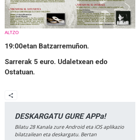
ALTZO
19:00etan Batzarremuñon.
Sarrerak 5 euro. Udaletxean edo
Ostatuan.
DESKARGATU GURE APPa!
Bilatu 28 Kanala zure Android eta iOS aplikazio
bilatzailean eta deskargatu. Bertan