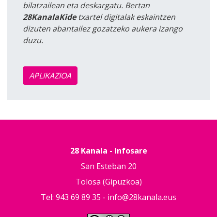
bilatzailean eta deskargatu. Bertan
28KanalaKide
txartel digitalak eskaintzen
dizuten abantailez gozatzeko aukera izango
duzu.
APLIKAZIOA
28 Kanala - Infosare
San Esteban 20
Tolosa (Gipuzkoa)
Tel: 943 69 89 35 -
info@28kanala.eus