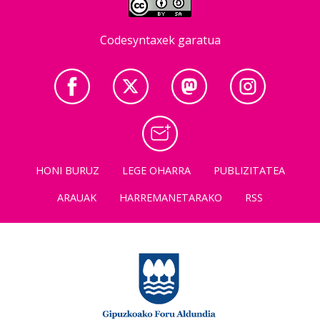
Codesyntaxek garatua
HONI BURUZ
LEGE OHARRA
PUBLIZITATEA
ARAUAK
HARREMANETARAKO
RSS