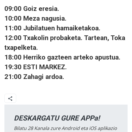
09:00 Goiz eresia.
10:00 Meza nagusia.
11:00 Jubilatuen hamaiketakoa.
12:00 Txakolin probaketa. Tartean, Toka
txapelketa.
18:00 Herriko gazteen arteko apustua.
19:30 ESTI MARKEZ.
21:00 Zahagi ardoa.
DESKARGATU GURE APPa!
Bilatu 28 Kanala zure Android eta iOS aplikazio