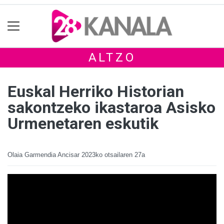
ALTZO
Euskal Herriko Historian
sakontzeko ikastaroa Asisko
Urmenetaren eskutik
Olaia Garmendia Ancisar
2023ko otsailaren 27a