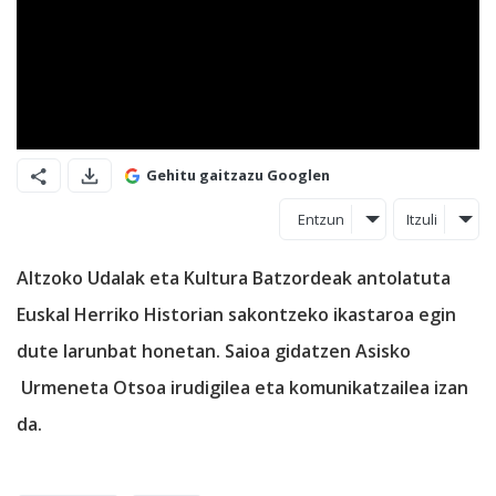
Gehitu gaitzazu Googlen
Entzun
Itzuli
Altzoko Udalak eta Kultura Batzordeak antolatuta
Euskal Herriko Historian sakontzeko ikastaroa egin
dute larunbat honetan. Saioa gidatzen Asisko
Urmeneta Otsoa irudigilea eta komunikatzailea izan
da.