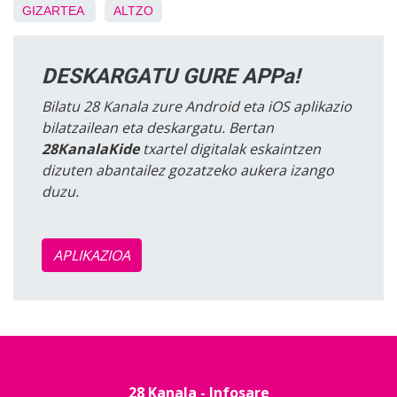
GIZARTEA
ALTZO
DESKARGATU GURE APPa!
Bilatu 28 Kanala zure Android eta iOS aplikazio
bilatzailean eta deskargatu. Bertan
28KanalaKide
txartel digitalak eskaintzen
dizuten abantailez gozatzeko aukera izango
duzu.
APLIKAZIOA
28 Kanala - Infosare