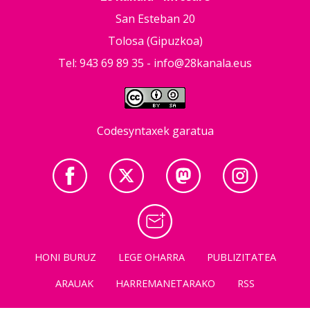
San Esteban 20
Tolosa (Gipuzkoa)
Tel: 943 69 89 35 -
info@28kanala.eus
Codesyntaxek garatua
HONI BURUZ
LEGE OHARRA
PUBLIZITATEA
ARAUAK
HARREMANETARAKO
RSS