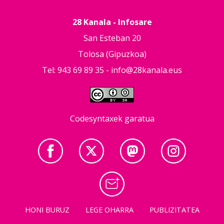
28 Kanala - Infosare
San Esteban 20
Tolosa (Gipuzkoa)
Tel: 943 69 89 35 -
info@28kanala.eus
Codesyntaxek garatua
HONI BURUZ
LEGE OHARRA
PUBLIZITATEA