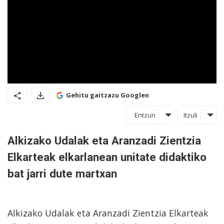
Gehitu gaitzazu Googlen
Entzun
Itzuli
Alkizako Udalak eta Aranzadi Zientzia
Elkarteak elkarlanean unitate didaktiko
bat jarri dute martxan
Alkizako Udalak eta Aranzadi Zientzia Elkarteak