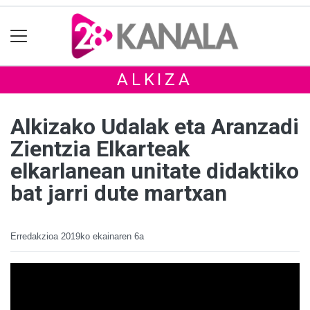
ALKIZA
Alkizako Udalak eta Aranzadi
Zientzia Elkarteak
elkarlanean unitate didaktiko
bat jarri dute martxan
Erredakzioa
2019ko ekainaren 6a