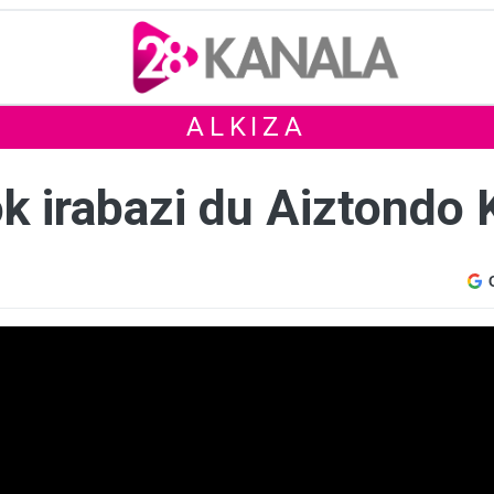
ALKIZA
k irabazi du Aiztondo 