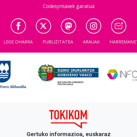
Codesyntaxek garatua
LEGE OHARRA
PUBLIZITATEA
ARAUAK
HARREMANE
Gertuko informazioa, euskaraz