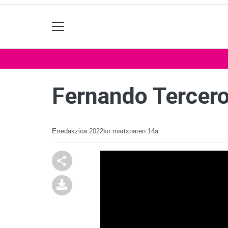
Fernando Tercero
Erredakzioa
2022ko martxoaren 14a