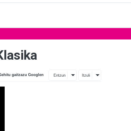
Klasika
Gehitu gaitzazu Googlen
Entzun
Itzuli