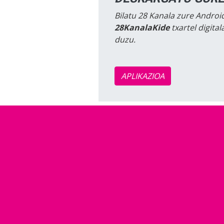
Bilatu 28 Kanala zure Android
28KanalaKide
txartel digita
duzu.
APLIKAZIOA