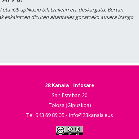
 eta iOS aplikazio bilatzailean eta deskargatu. Bertan
lak eskaintzen dizuten abantailez gozatzeko aukera izango
28 Kanala - Infosare
San Esteban 20
Tolosa (Gipuzkoa)
Tel: 943 69 89 35 -
info@28kanala.eus