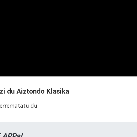
zi du Aiztondo Klasika
 errematatu du
 APPa!