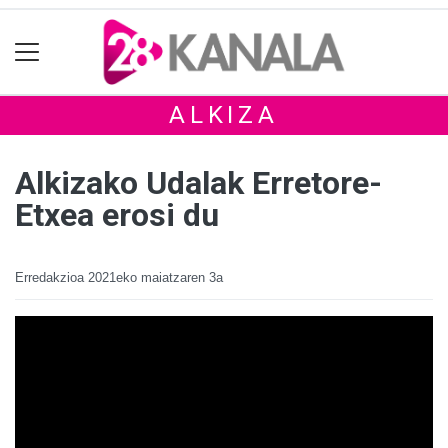
ALKIZA
Alkizako Udalak Erretore-
Etxea erosi du
Erredakzioa
2021eko maiatzaren 3a