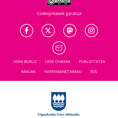
Codesyntaxek garatua
HONI BURUZ
LEGE OHARRA
PUBLIZITATEA
ARAUAK
HARREMANETARAKO
RSS