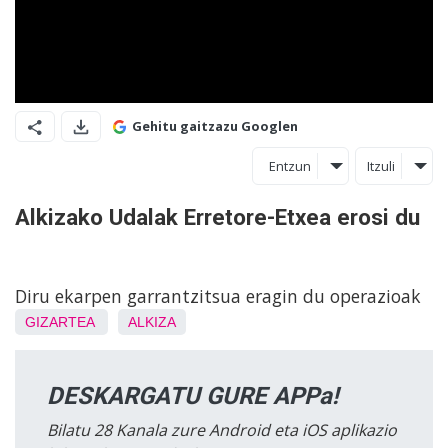
Gehitu gaitzazu Googlen
Entzun
Itzuli
Alkizako Udalak Erretore-Etxea erosi du
Diru ekarpen garrantzitsua eragin du operazioak
GIZARTEA
ALKIZA
DESKARGATU GURE APPa!
Bilatu 28 Kanala zure Android eta iOS aplikazio