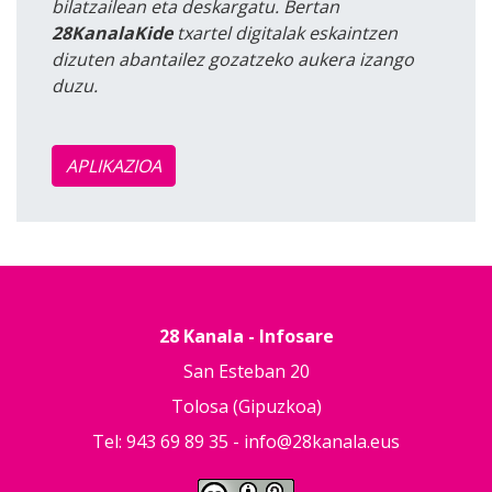
bilatzailean eta deskargatu. Bertan
28KanalaKide
txartel digitalak eskaintzen
dizuten abantailez gozatzeko aukera izango
duzu.
APLIKAZIOA
28 Kanala - Infosare
San Esteban 20
Tolosa (Gipuzkoa)
Tel: 943 69 89 35 -
info@28kanala.eus