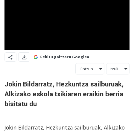
Gehitu gaitzazu Googlen
Entzun
Itzuli
Jokin Bildarratz, Hezkuntza sailburuak,
Alkizako eskola txikiaren eraikin berria
bisitatu du
Jokin Bildarratz, Hezkuntza sailburuak, Alkizako