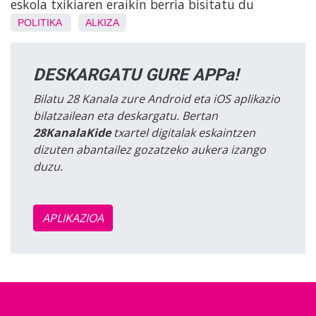
eskola txikiaren eraikin berria bisitatu du
POLITIKA
ALKIZA
DESKARGATU GURE APPa!
Bilatu 28 Kanala zure Android eta iOS aplikazio
bilatzailean eta deskargatu. Bertan
28KanalaKide
txartel digitalak eskaintzen
dizuten abantailez gozatzeko aukera izango
duzu.
APLIKAZIOA