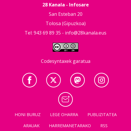
28 Kanala - Infosare
San Esteban 20
Tolosa (Gipuzkoa)
Tel: 943 69 89 35 -
info@28kanala.eus
Codesyntaxek garatua
HONI BURUZ
LEGE OHARRA
PUBLIZITATEA
ARAUAK
HARREMANETARAKO
RSS