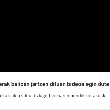
erak balioan jartzen dituen bideoa egin dute
o alkateak azaldu dizkigu bideoaren nondik-norakoak