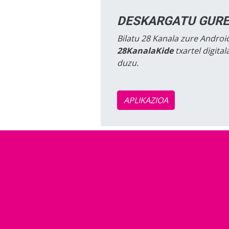
DESKARGATU GURE
Bilatu 28 Kanala zure Android
28KanalaKide
txartel digita
duzu.
APLIKAZIOA