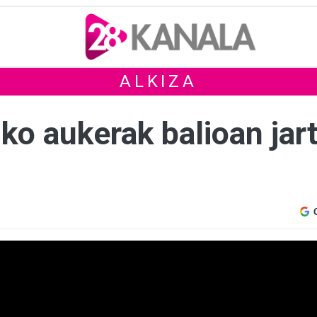
ALKIZA
iko aukerak balioan jar