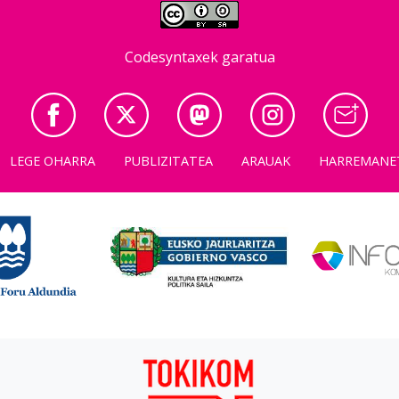
Codesyntaxek garatua
LEGE OHARRA
PUBLIZITATEA
ARAUAK
HARREMANE