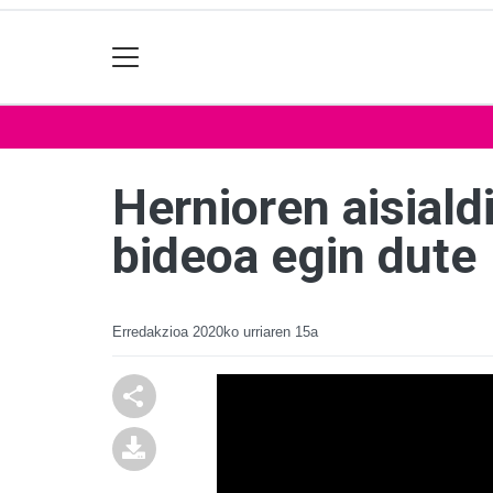
Hernioren aisiald
bideoa egin dute
Erredakzioa
2020ko urriaren 15a