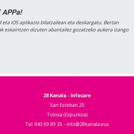
 APPa!
 eta iOS aplikazio bilatzailean eta deskargatu. Bertan
lak eskaintzen dizuten abantailez gozatzeko aukera izango
28 Kanala - Infosare
San Esteban 20
Tolosa (Gipuzkoa)
Tel: 943 69 89 35 -
info@28kanala.eus