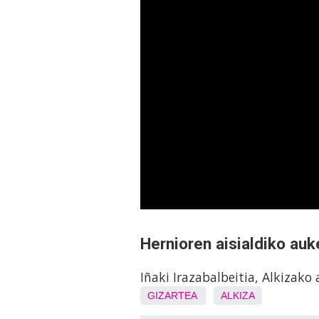
Hernioren aisialdiko auk
Iñaki Irazabalbeitia, Alkizak
GIZARTEA
ALKIZA