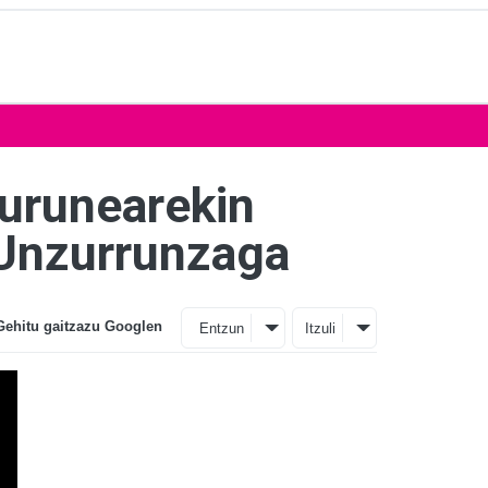
gurunearekin
 Unzurrunzaga
Gehitu gaitzazu Googlen
Entzun
Itzuli