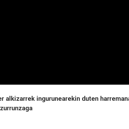
r alkizarrek ingurunearekin duten harreman
nzurrunzaga