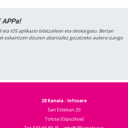
 APPa!
 eta iOS aplikazio bilatzailean eta deskargatu. Bertan
lak eskaintzen dizuten abantailez gozatzeko aukera izango
28 Kanala - Infosare
San Esteban 20
Tolosa (Gipuzkoa)
Tel: 943 69 89 35 -
info@28kanala.eus