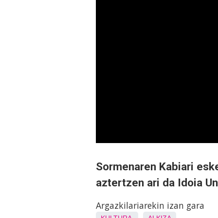
Sormenaren Kabiari eske
aztertzen ari da Idoia U
Argazkilariarekin izan gara