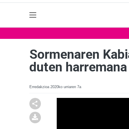
Sormenaren Kabia
duten harremana 
Erredakzioa
2020ko urriaren 7a