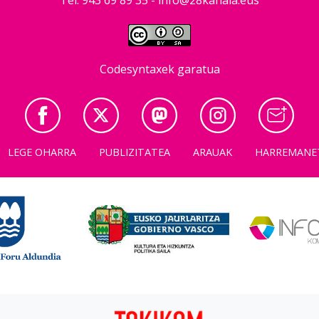
Codesyntaxek garatua
LEGE OHARRA
PUBLIZITATEA
ARAUAK
HARREMANE