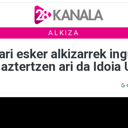
ALKIZA
ri esker alkizarrek in
aztertzen ari da Idoia