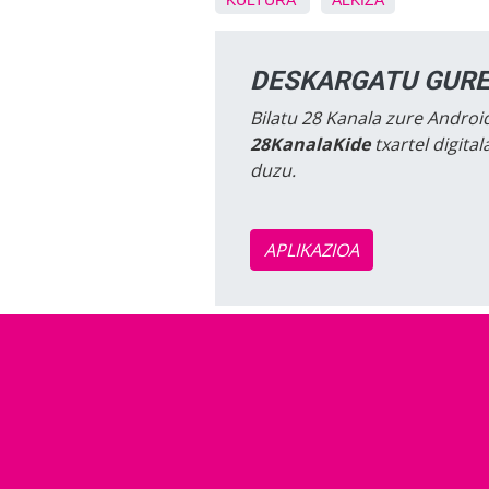
KULTURA
ALKIZA
DESKARGATU GURE
Bilatu 28 Kanala zure Android
28KanalaKide
txartel digita
duzu.
APLIKAZIOA