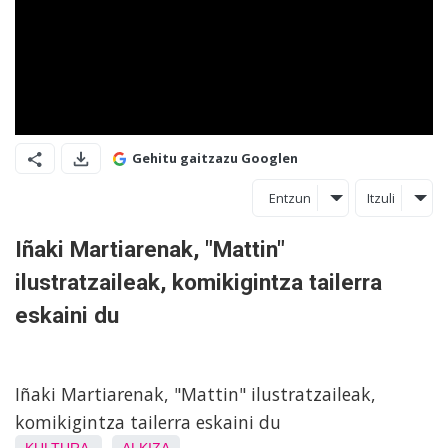
Gehitu gaitzazu Googlen
Entzun
Itzuli
Iñaki Martiarenak, "Mattin"
ilustratzaileak, komikigintza tailerra
eskaini du
Iñaki Martiarenak, "Mattin" ilustratzaileak,
komikigintza tailerra eskaini du