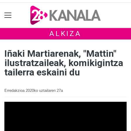
ALKIZA
Iñaki Martiarenak, "Mattin"
ilustratzaileak, komikigintza
tailerra eskaini du
Erredakzioa
2020ko uztailaren 27a