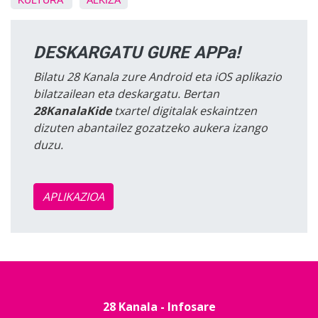
KULTURA
ALKIZA
DESKARGATU GURE APPa!
Bilatu 28 Kanala zure Android eta iOS aplikazio
bilatzailean eta deskargatu. Bertan
28KanalaKide
txartel digitalak eskaintzen
dizuten abantailez gozatzeko aukera izango
duzu.
APLIKAZIOA
28 Kanala - Infosare