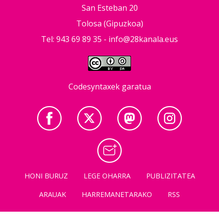
San Esteban 20
Tolosa (Gipuzkoa)
Tel: 943 69 89 35 -
info@28kanala.eus
Codesyntaxek garatua
HONI BURUZ
LEGE OHARRA
PUBLIZITATEA
ARAUAK
HARREMANETARAKO
RSS