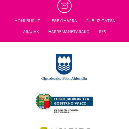
HONI BURUZ
LEGE OHARRA
PUBLIZITATEA
ARAUAK
HARREMANETARAKO
RSS