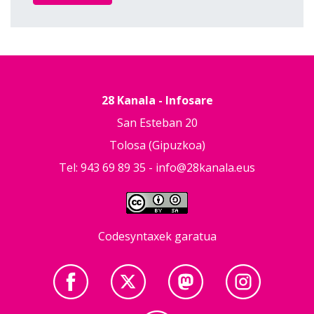
28 Kanala - Infosare
San Esteban 20
Tolosa (Gipuzkoa)
Tel: 943 69 89 35 -
info@28kanala.eus
Codesyntaxek garatua