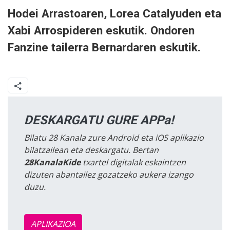
Hodei Arrastoaren, Lorea Catalyuden eta
Xabi Arrospideren eskutik. Ondoren
Fanzine tailerra Bernardaren eskutik.
DESKARGATU GURE APPa!
Bilatu 28 Kanala zure Android eta iOS aplikazio
bilatzailean eta deskargatu. Bertan
28KanalaKide
txartel digitalak eskaintzen
dizuten abantailez gozatzeko aukera izango
duzu.
APLIKAZIOA