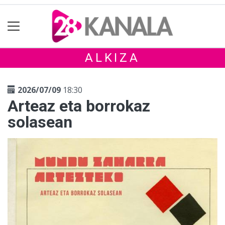
ALKIZA
2026/07/09
18:30
Arteaz eta borrokaz
solasean