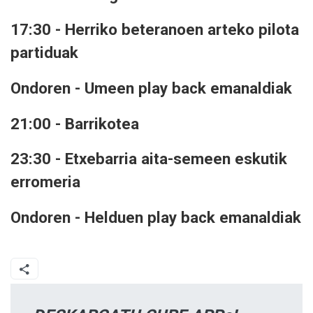
17:30 - Herriko beteranoen arteko pilota
partiduak
Ondoren - Umeen play back emanaldiak
21:00 - Barrikotea
23:30 - Etxebarria aita-semeen eskutik
erromeria
Ondoren - Helduen play back emanaldiak