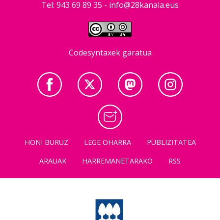
Tel: 943 69 89 35 -
info@28kanala.eus
Codesyntaxek garatua
HONI BURUZ
LEGE OHARRA
PUBLIZITATEA
ARAUAK
HARREMANETARAKO
RSS