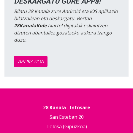
DESKARGATU GURE APPa!
Bilatu 28 Kanala zure Android eta iOS aplikazio
bilatzailean eta deskargatu. Bertan
28KanalaKide
txartel digitalak eskaintzen
dizuten abantailez gozatzeko aukera izango
duzu.
APLIKAZIOA
28 Kanala - Infosare
San Esteban 20
Tolosa (Gipuzkoa)