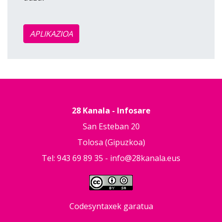
APLIKAZIOA
28 Kanala - Infosare
San Esteban 20
Tolosa (Gipuzkoa)
Tel: 943 69 89 35 -
info@28kanala.eus
Codesyntaxek garatua