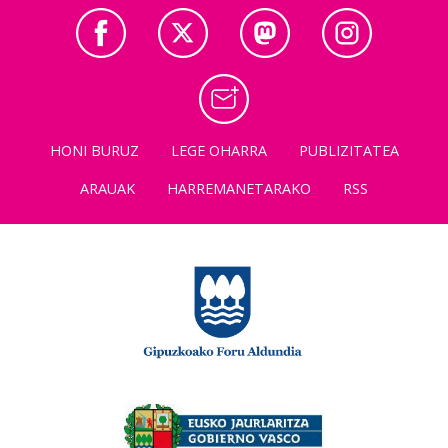
HONI BURUZ
LEGE OHARRA
PUBLIZITATEA
ARAUAK
HARREMANETARAKO
RSS