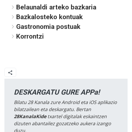
Belaunaldi arteko bazkaria
Bazkalosteko kontuak
Gastronomia postuak
Korrontzi
DESKARGATU GURE APPa!
Bilatu 28 Kanala zure Android eta iOS aplikazio
bilatzailean eta deskargatu. Bertan
28KanalaKide
txartel digitalak eskaintzen
dizuten abantailez gozatzeko aukera izango
duzu.