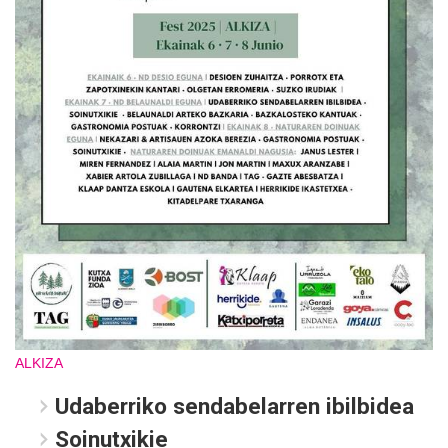
ALKIZA
Udaberriko sendabelarren ibilbidea
Soinutxikie