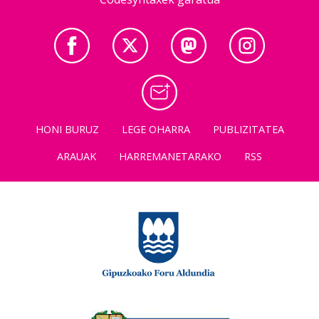
HONI BURUZ
LEGE OHARRA
PUBLIZITATEA
ARAUAK
HARREMANETARAKO
RSS