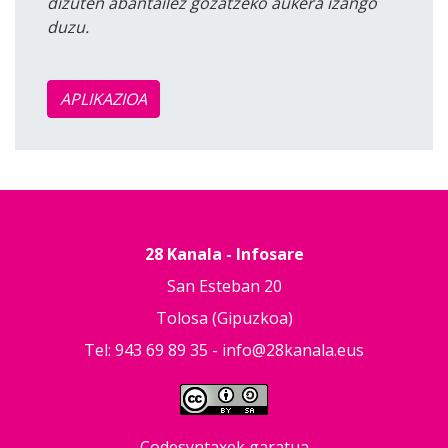
dizuten abantailez gozatzeko aukera izango
duzu.
APLIKAZIOA
28 Kanala - Infosare
San Esteban 20
Tolosa (Gipuzkoa)
Tel: 943 69 89 35 -
info@28kanala.eus
Codesyntaxek garatua