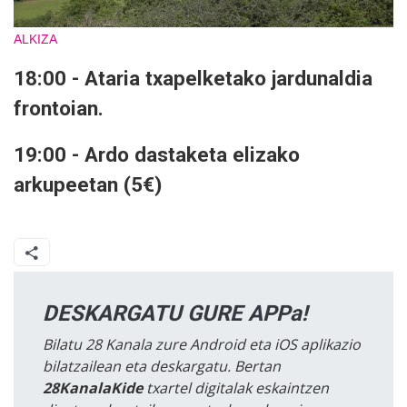
ALKIZA
18:00 - Ataria txapelketako jardunaldia
frontoian.
19:00 - Ardo dastaketa elizako
arkupeetan (5€)
DESKARGATU GURE APPa!
Bilatu 28 Kanala zure Android eta iOS aplikazio
bilatzailean eta deskargatu. Bertan
28KanalaKide
txartel digitalak eskaintzen