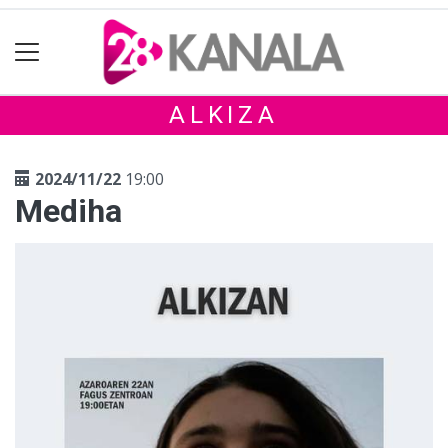
ALKIZA
2024/11/22
19:00
Mediha