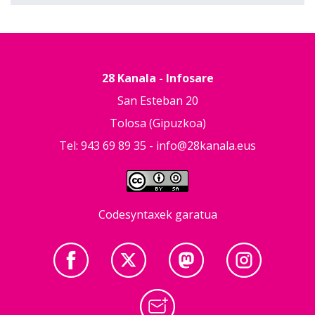
28 Kanala - Infosare
San Esteban 20
Tolosa (Gipuzkoa)
Tel: 943 69 89 35 -
info@28kanala.eus
Codesyntaxek garatua