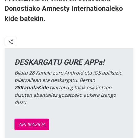
Donostiako Amnesty Internationaleko
kide batekin.
DESKARGATU GURE APPa!
Bilatu 28 Kanala zure Android eta iOS aplikazio
bilatzailean eta deskargatu. Bertan
28KanalaKide
txartel digitalak eskaintzen
dizuten abantailez gozatzeko aukera izango
duzu.
APLIKAZIOA