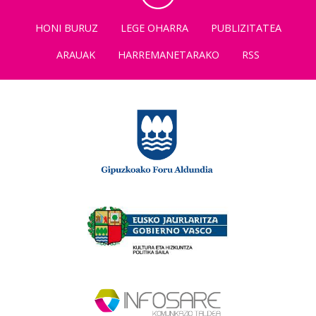
HONI BURUZ
LEGE OHARRA
PUBLIZITATEA
ARAUAK
HARREMANETARAKO
RSS