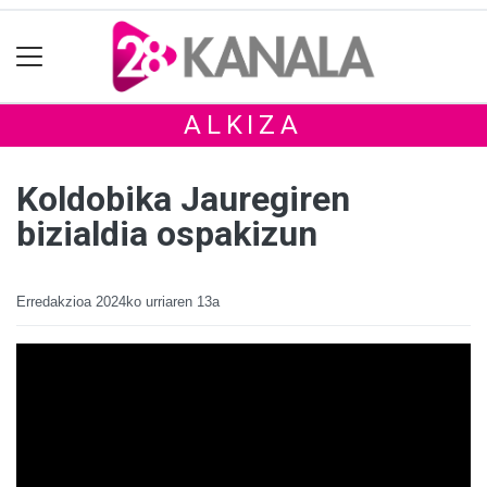
ALKIZA
Koldobika Jauregiren
bizialdia ospakizun
Erredakzioa
2024ko urriaren 13a