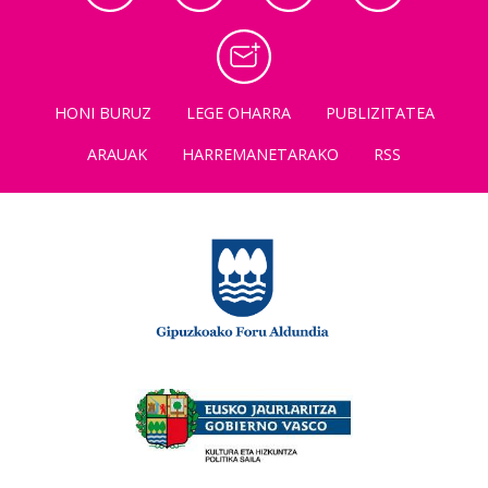
HONI BURUZ
LEGE OHARRA
PUBLIZITATEA
ARAUAK
HARREMANETARAKO
RSS