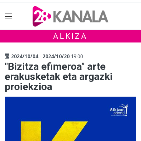
ALKIZA
2024/10/04 - 2024/10/20
19:00
"Bizitza efimeroa" arte
erakusketak eta argazki
proiekzioa