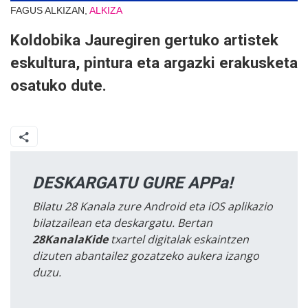
FAGUS ALKIZAN,
ALKIZA
Koldobika Jauregiren gertuko artistek
eskultura, pintura eta argazki erakusketa
osatuko dute.
DESKARGATU GURE APPa!
Bilatu 28 Kanala zure Android eta iOS aplikazio
bilatzailean eta deskargatu. Bertan
28KanalaKide
txartel digitalak eskaintzen
dizuten abantailez gozatzeko aukera izango
duzu.