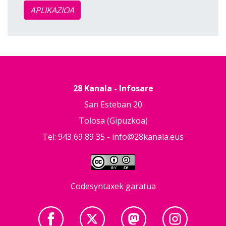
APLIKAZIOA
28 Kanala - Infosare
San Esteban 20
Tolosa (Gipuzkoa)
Tel: 943 69 89 35 -
info@28kanala.eus
Codesyntaxek garatua