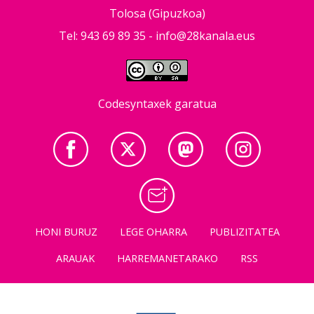
Tolosa (Gipuzkoa)
Tel: 943 69 89 35 -
info@28kanala.eus
Codesyntaxek garatua
HONI BURUZ
LEGE OHARRA
PUBLIZITATEA
ARAUAK
HARREMANETARAKO
RSS