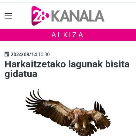
ALKIZA
2024/09/14
10:30
Harkaitzetako lagunak bisita
gidatua