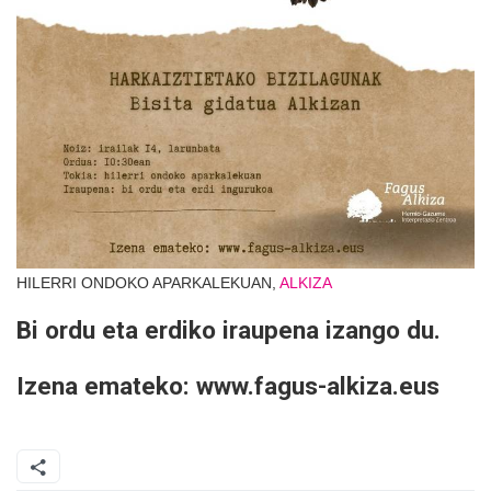
HILERRI ONDOKO APARKALEKUAN,
ALKIZA
Bi ordu eta erdiko iraupena izango du.
Izena emateko: www.fagus-alkiza.eus