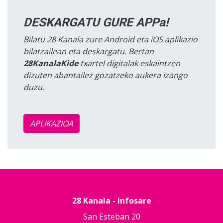
DESKARGATU GURE APPa!
Bilatu 28 Kanala zure Android eta iOS aplikazio
bilatzailean eta deskargatu. Bertan
28KanalaKide
txartel digitalak eskaintzen
dizuten abantailez gozatzeko aukera izango
duzu.
APLIKAZIOA
28 Kanala - Infosare
San Esteban 20