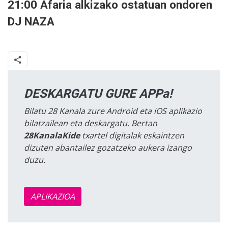
21:00 Afaria alkizako ostatuan ondoren
DJ NAZA
DESKARGATU GURE APPa!
Bilatu 28 Kanala zure Android eta iOS aplikazio
bilatzailean eta deskargatu. Bertan
28KanalaKide
txartel digitalak eskaintzen
dizuten abantailez gozatzeko aukera izango
duzu.
APLIKAZIOA