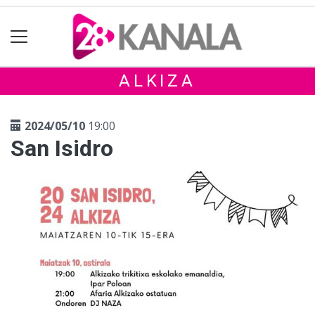
ALKIZA
2024/05/10
19:00
San Isidro