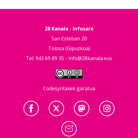
28 Kanala - Infosare
San Esteban 20
Tolosa (Gipuzkoa)
Tel: 943 69 89 35 -
info@28kanala.eus
Codesyntaxek garatua