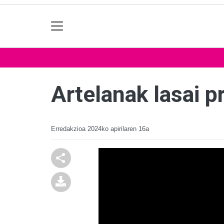
Artelanak lasai p
Erredakzioa
2024ko apirilaren 16a