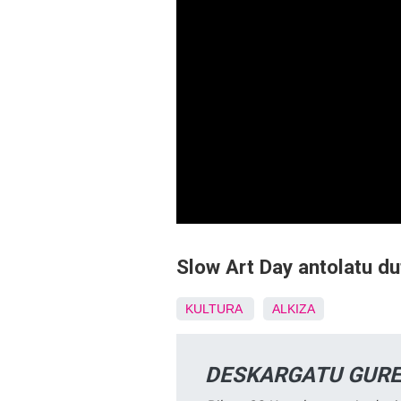
Slow Art Day antolatu d
KULTURA
ALKIZA
DESKARGATU GURE