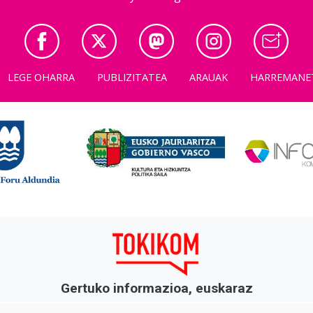
LEGE OHARRA
PUBLIZITATEA
ARAUAK
HARREMANE
Gertuko informazioa, euskaraz