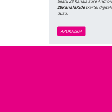
Bilatu 28 Kanala zure Android
28KanalaKide
txartel digita
duzu.
APLIKAZIOA