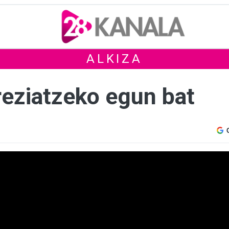
ALKIZA
reziatzeko egun bat