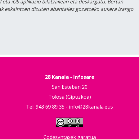
 eta iOS aplikazio bilatzailean eta deskargatu. Bertan
lak eskaintzen dizuten abantailez gozatzeko aukera izango
28 Kanala - Infosare
San Esteban 20
Tolosa (Gipuzkoa)
Tel: 943 69 89 35 -
info@28kanala.eus
Codesyntaxek garatua