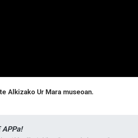
ute Alkizako Ur Mara museoan.
 APPa!