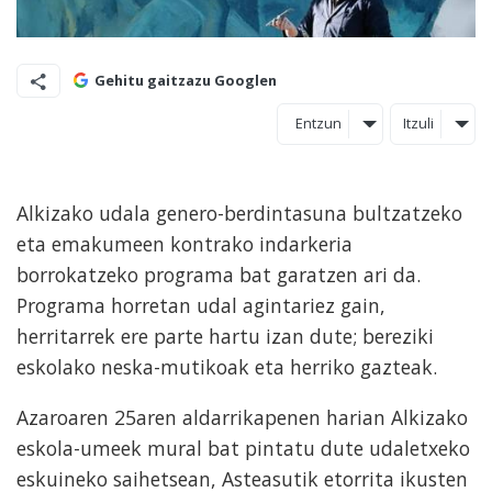
Gehitu gaitzazu Googlen
Entzun
Itzuli
Alkizako udala genero-berdintasuna bultzatzeko
eta emakumeen kontrako indarkeria
borrokatzeko programa bat garatzen ari da.
Programa horretan udal agintariez gain,
herritarrek ere parte hartu izan dute; bereziki
eskolako neska-mutikoak eta herriko gazteak.
Azaroaren 25aren aldarrikapenen harian Alkizako
eskola-umeek mural bat pintatu dute udaletxeko
eskuineko saihetsean, Asteasutik etorrita ikusten