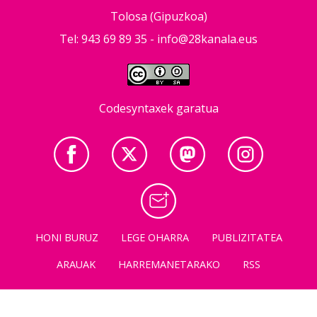
Tolosa (Gipuzkoa)
Tel: 943 69 89 35 -
info@28kanala.eus
Codesyntaxek garatua
HONI BURUZ
LEGE OHARRA
PUBLIZITATEA
ARAUAK
HARREMANETARAKO
RSS