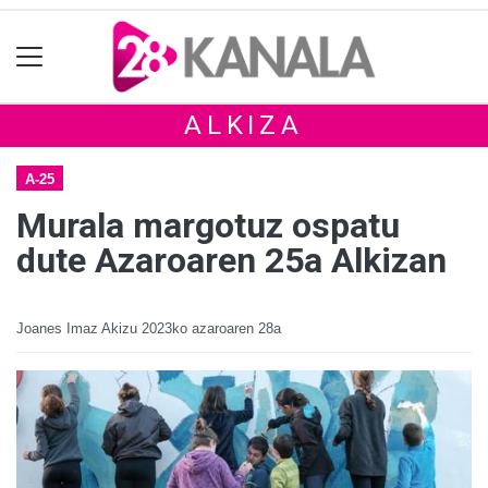
ALKIZA
A-25
Murala margotuz ospatu
dute Azaroaren 25a Alkizan
Joanes Imaz Akizu
2023ko azaroaren 28a