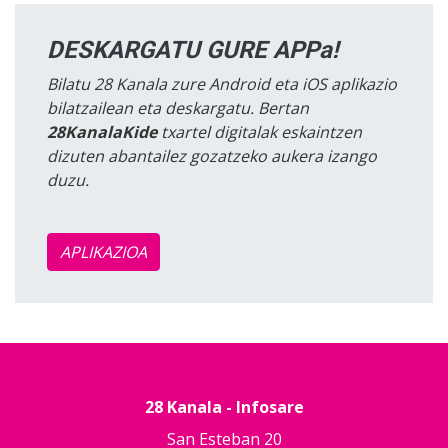
DESKARGATU GURE APPa!
Bilatu 28 Kanala zure Android eta iOS aplikazio
bilatzailean eta deskargatu. Bertan
28KanalaKide
txartel digitalak eskaintzen
dizuten abantailez gozatzeko aukera izango
duzu.
APLIKAZIOA
28 Kanala - Infosare
San Esteban 20