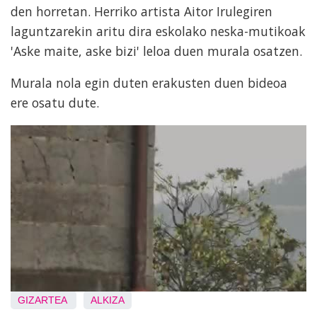
den horretan. Herriko artista Aitor Irulegiren
laguntzarekin aritu dira eskolako neska-mutikoak
'Aske maite, aske bizi' leloa duen murala osatzen.
Murala nola egin duten erakusten duen bideoa
ere osatu dute.
GIZARTEA
ALKIZA