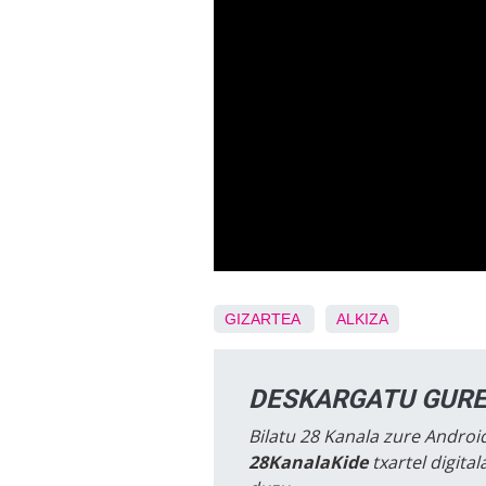
GIZARTEA
ALKIZA
DESKARGATU GURE
Bilatu 28 Kanala zure Android
28KanalaKide
txartel digita