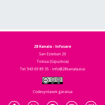
28 Kanala - Infosare
San Esteban 20
Tolosa (Gipuzkoa)
Tel: 943 69 89 35 -
info@28kanala.eus
Codesyntaxek garatua