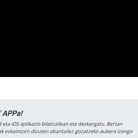
 APPa!
 eta iOS aplikazio bilatzailean eta deskargatu. Bertan
lak eskaintzen dizuten abantailez gozatzeko aukera izango