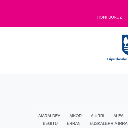
HONI BURUZ
AIARALDEA
AIKOR
AIURRI
ALEA
BEGITU
ERRAN
EUSKALERRIA IRRA