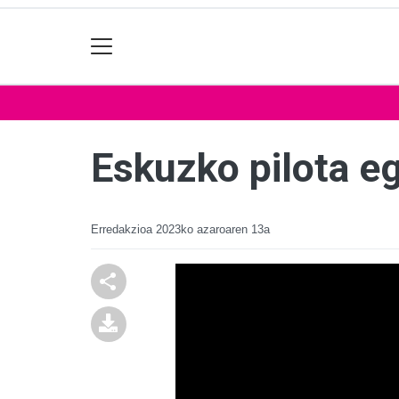
Eskuzko pilota eg
Erredakzioa
2023ko azaroaren 13a