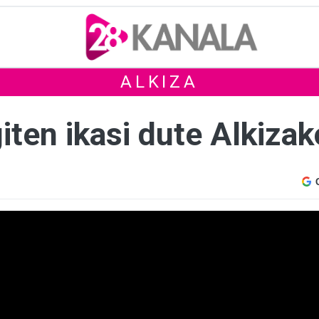
ALKIZA
iten ikasi dute Alkiza