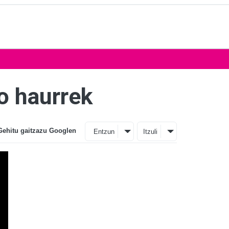
ko haurrek
Gehitu gaitzazu Googlen
Entzun
Itzuli