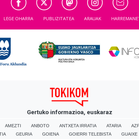
LEGE OHARRA
PUBLIZITATEA
ARAUAK
HARREMANE
Gertuko informazioa, euskaraz
AMEZTI
ANBOTO
ANTXETA IRRATIA
ATARIA
AZP
TIA
GEURIA
GOIENA
GOIERRI TELEBISTA
GUAIXE