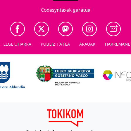
Codesyntaxek garatua
LEGE OHARRA
PUBLIZITATEA
ARAUAK
HARREMANE