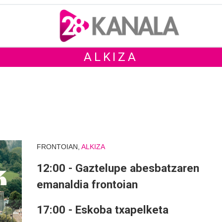
ALKIZA
FRONTOIAN,
ALKIZA
12:00 - Gaztelupe abesbatzaren
emanaldia frontoian
17:00 - Eskoba txapelketa