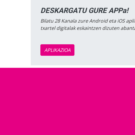
DESKARGATU GURE APPa!
Bilatu 28 Kanala zure Android eta iOS apli
txartel digitalak eskaintzen dizuten aban
APLIKAZIOA