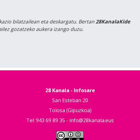
kazio bilatzailean eta deskargatu. Bertan
28KanalaKide
tailez gozatzeko aukera izango duzu.
28 Kanala - Infosare
San Esteban 20
Tolosa (Gipuzkoa)
Tel: 943 69 89 35 -
info@28kanala.eus