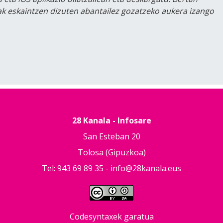
lak eskaintzen dizuten abantailez gozatzeko aukera izango
28 Kanala - Infosare
San Esteban 20
Tolosa (Gipuzkoa)
Tel: 943 69 89 35 -
info@28kanala.eus
Codesyntaxek garatua