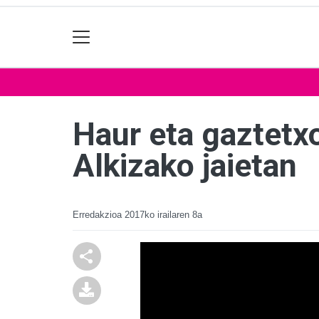
Haur eta gaztetx
Alkizako jaietan
Erredakzioa
2017ko irailaren 8a