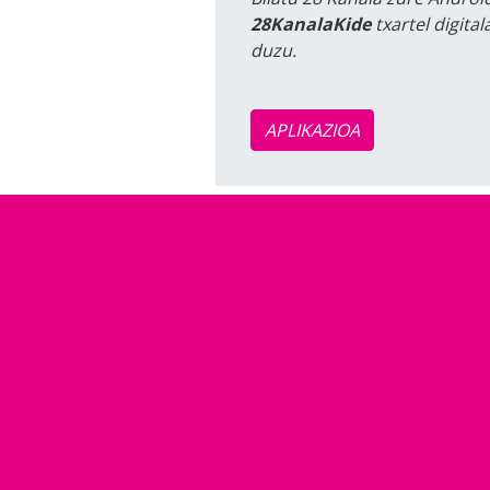
28KanalaKide
txartel digita
duzu.
APLIKAZIOA