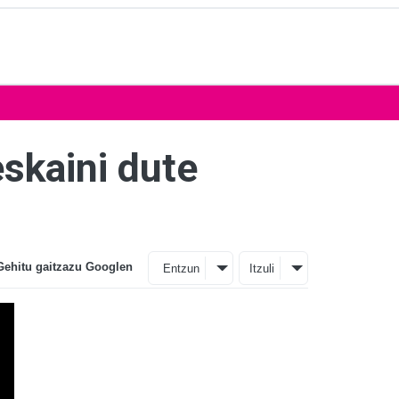
skaini dute
Gehitu gaitzazu Googlen
Entzun
Itzuli