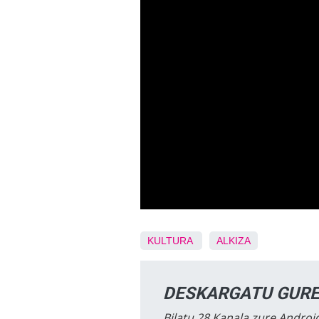
KULTURA
ALKIZA
DESKARGATU GURE
Bilatu 28 Kanala zure Android