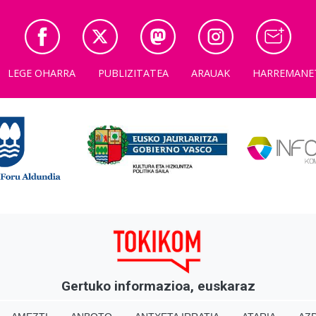
LEGE OHARRA
PUBLIZITATEA
ARAUAK
HARREMANE
Gertuko informazioa, euskaraz