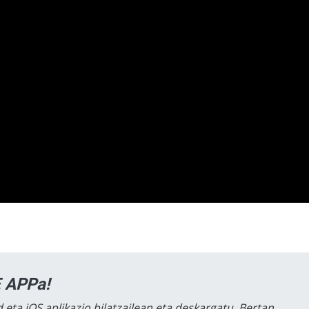
 APPa!
 eta iOS aplikazio bilatzailean eta deskargatu. Bertan